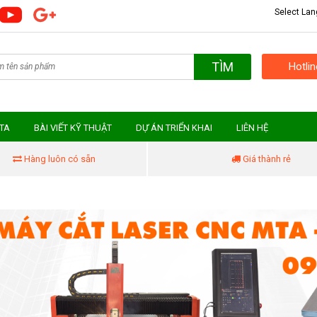
Select La
TÌM
Hotli
MTA
BÀI VIẾT KỸ THUẬT
DỰ ÁN TRIỂN KHAI
LIÊN HỆ
Hàng luôn có sẵn
Giá thành rẻ