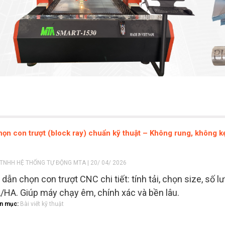
ọn con trượt (block ray) chuẩn kỹ thuật – Không rung, không kẹ
TNHH HỆ THỐNG TỰ ĐỘNG MTA | 20/ 04/ 2026
dẫn chọn con trượt CNC chi tiết: tính tải, chọn size, số l
A/HA. Giúp máy chạy êm, chính xác và bền lâu.
n mục:
Bài viết kỹ thuật