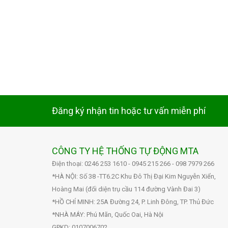
Đăng ký nhận tin hoặc tư vấn miễn phí
CÔNG TY HỆ THỐNG TỰ ĐỘNG MTA
Điện thoại: 0246 253 1610 - 0945 215 266 - 098 7979 266
*HÀ NỘI: Số 38 -TT6.2C Khu Đô Thị Đại Kim Nguyễn Xiển,
Hoàng Mai (đối diện trụ cầu 114 đường Vành Đai 3)
*HỒ CHÍ MINH: 25A Đường 24, P. Linh Đông, TP. Thủ Đức
*NHÀ MÁY: Phú Mãn, Quốc Oai, Hà Nội
GPKD: 0107006702