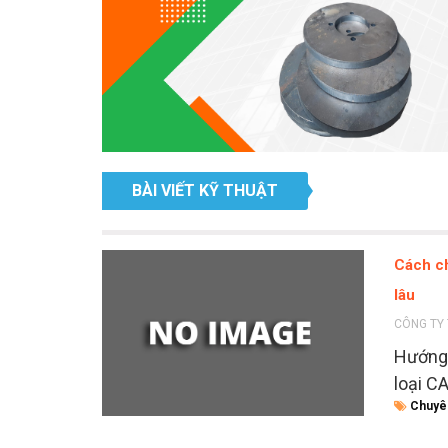
BÀI VIẾT KỸ THUẬT
Cách ch
lâu
CÔNG TY 
Hướng 
loại C
Chuyê