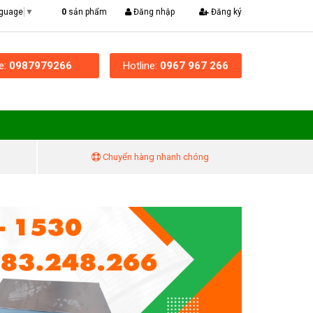
|
0
sản phẩm
Đăng nhập
Đăng ký
nguage
▼
ne:
0987979266
Hotline:
0967 967 266
Chuyển hàng nhanh chóng