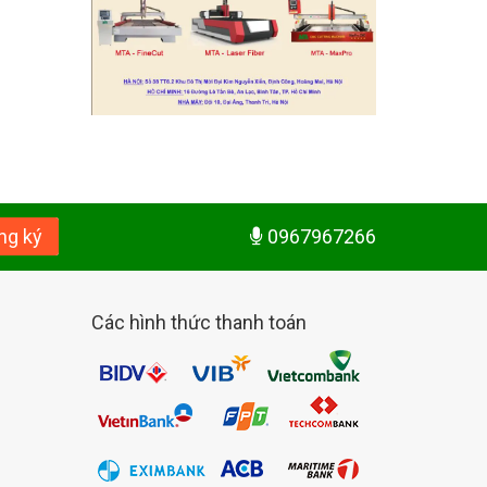
ng ký
0967967266
Các hình thức thanh toán