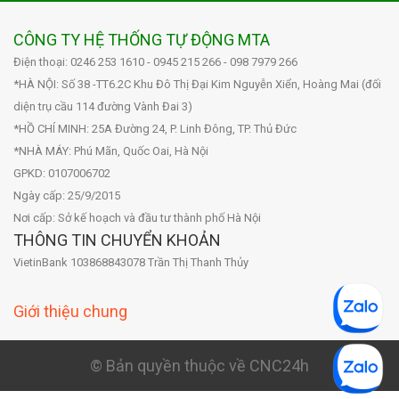
CÔNG TY HỆ THỐNG TỰ ĐỘNG MTA
Điện thoại: 0246 253 1610 - 0945 215 266 - 098 7979 266
*HÀ NỘI: Số 38 -TT6.2C Khu Đô Thị Đại Kim Nguyễn Xiển, Hoàng Mai (đối
diện trụ cầu 114 đường Vành Đai 3)
*HỒ CHÍ MINH: 25A Đường 24, P. Linh Đông, TP. Thủ Đức
*NHÀ MÁY: Phú Mãn, Quốc Oai, Hà Nội
GPKD: 0107006702
Ngày cấp: 25/9/2015
Nơi cấp: Sở kế hoạch và đầu tư thành phố Hà Nội
THÔNG TIN CHUYỂN KHOẢN
VietinBank 103868843078 Trần Thị Thanh Thủy
Giới thiệu chung
© Bản quyền thuộc về CNC24h