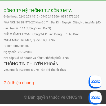
CÔNG TY HỆ THỐNG TỰ ĐỘNG MTA
Điện thoại: 0246 253 1610 - 0945 215 266 - 098 7979 266
*HÀ NỘI: Số 38 -TT6.2C Khu Đô Thị Đại Kim Nguyễn Xiển, Hoàng Mai (đối
diện trụ cầu 114 đường Vành Đai 3)
*HỒ CHÍ MINH: 25A Đường 24, P. Linh Đông, TP. Thủ Đức
*NHÀ MÁY: Phú Mãn, Quốc Oai, Hà Nội
GPKD: 0107006702
Ngày cấp: 25/9/2015
Nơi cấp: Sở kế hoạch và đầu tư thành phố Hà Nội
THÔNG TIN CHUYỂN KHOẢN
VietinBank 103868843078 Trần Thị Thanh Thủy
Giới thiệu chung
© Bản quyền thuộc về CNC24h