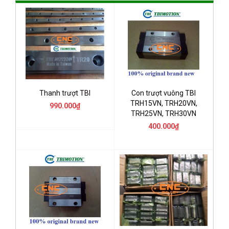
Thanh trượt TBI
Con trượt vuông TBI
TRH15VN, TRH20VN,
990.000₫
TRH25VN, TRH30VN
400.000₫