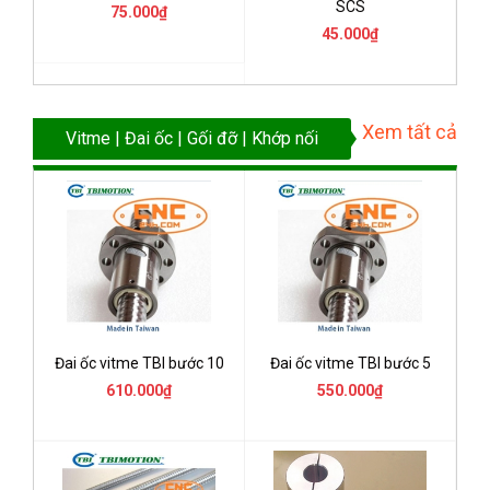
SCS
75.000₫
45.000₫
Xem tất cả
Vitme | Đai ốc | Gối đỡ | Khớp nối
Đai ốc vitme TBI bước 10
Đai ốc vitme TBI bước 5
610.000₫
550.000₫