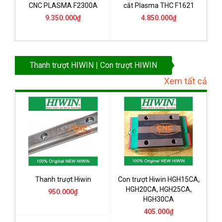
CNC PLASMA F2300A
cắt Plasma THC F1621
9.350.000₫
4.850.000₫
Thanh trượt HIWIN | Con trượt HIWIN
Xem tất cả
Thanh trượt Hiwin
Con trượt Hiwin HGH15CA,
HGH20CA, HGH25CA,
950.000₫
HGH30CA
405.000₫