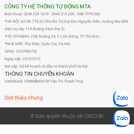
CÔNG TY HỆ THỐNG TỰ ĐỘNG MTA
Điện thoại: 0246 253 1610 - 0945 215 266 - 098 7979 266
*HÀ NỘI: Số 38 -TT6.2C Khu Đô Thị Đại Kim Nguyễn Xiển, Hoàng Mai (đối
diện trụ cầu 114 đường Vành Đai 3)
*HỒ CHÍ MINH: 25A Đường 24, P. Linh Đông, TP. Thủ Đức
*NHÀ MÁY: Phú Mãn, Quốc Oai, Hà Nội
GPKD: 0107006702
Ngày cấp: 25/9/2015
Nơi cấp: Sở kế hoạch và đầu tư thành phố Hà Nội
THÔNG TIN CHUYỂN KHOẢN
VietinBank 103868843078 Trần Thị Thanh Thủy
Giới thiệu chung
© Bản quyền thuộc về CNC24h