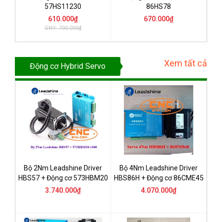
57HS11230
86HS78
610.000₫
670.000₫
GNY: 700.000₫
Xem tất cả
Động cơ Hybrid Servo
Bộ 2Nm Leadshine Driver
Bộ 4Nm Leadshine Driver
HBS57 + Động cơ 573HBM20
HBS86H + Động cơ 86CME45
3.740.000₫
4.070.000₫