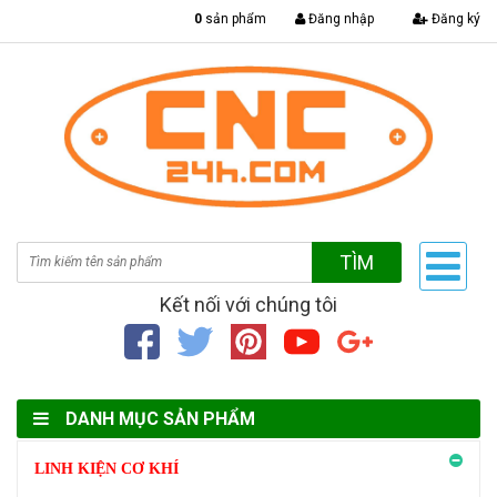
|
0
sản phẩm
Đăng nhập
Đăng ký
TÌM
Kết nối với chúng tôi
DANH MỤC SẢN PHẨM
LINH KIỆN CƠ KHÍ