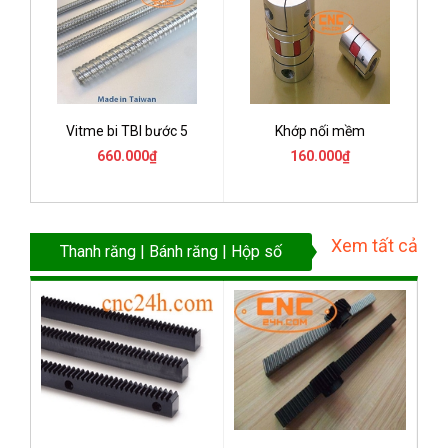
Vitme bi TBI bước 5
Khớp nối mềm
660.000₫
160.000₫
Xem tất cả
Thanh răng | Bánh răng | Hộp số