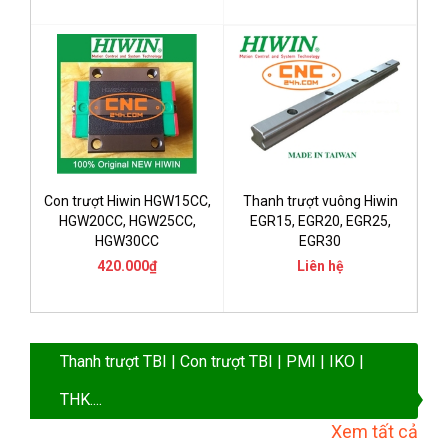
Con trượt Hiwin HGW15CC,
Thanh trượt vuông Hiwin
HGW20CC, HGW25CC,
EGR15, EGR20, EGR25,
HGW30CC
EGR30
420.000₫
Liên hệ
Thanh trượt TBI | Con trượt TBI | PMI | IKO |
THK....
Xem tất cả