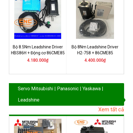
Bộ 8.5Nm Leadshine Driver
Bộ 8Nm Leadshine Driver
HBS86H + Động cơ 86CME85
H2-758 + 86CME85
4.180.000₫
4.400.000₫
Servo Mitsubishi | Panasonic | Yaskawa |
Leadshine
Xem tất cả