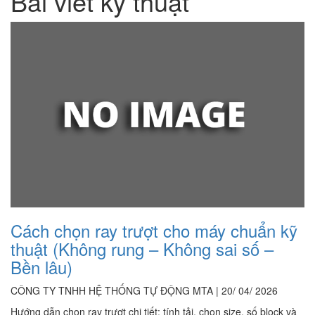
Bài viết kỹ thuật
Cách chọn ray trượt cho máy chuẩn kỹ
thuật (Không rung – Không sai số –
Bền lâu)
CÔNG TY TNHH HỆ THỐNG TỰ ĐỘNG MTA | 20/ 04/ 2026
Hướng dẫn chọn ray trượt chi tiết: tính tải, chọn size, số block và