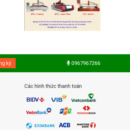
ng ký
0967967266
Các hình thức thanh toán