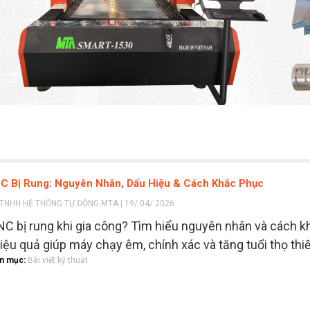
C Bị Rung: Nguyên Nhân, Dấu Hiệu & Cách Khắc Phục
TNHH HỆ THỐNG TỰ ĐỘNG MTA | 19/ 04/ 2026
C bị rung khi gia công? Tìm hiểu nguyên nhân và cách k
iệu quả giúp máy chạy êm, chính xác và tăng tuổi thọ thiết
n mục:
Bài viết kỹ thuật