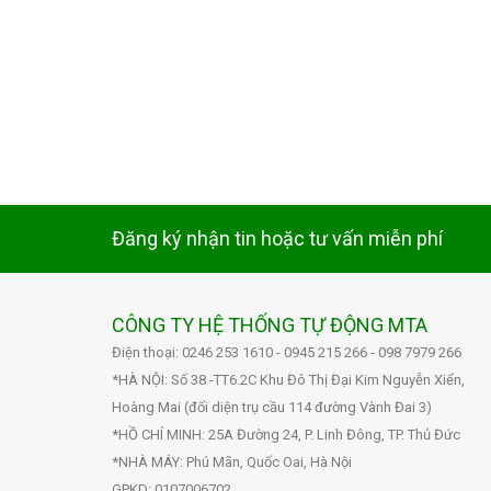
Đăng ký nhận tin hoặc tư vấn miễn phí
CÔNG TY HỆ THỐNG TỰ ĐỘNG MTA
Điện thoại: 0246 253 1610 - 0945 215 266 - 098 7979 266
*HÀ NỘI: Số 38 -TT6.2C Khu Đô Thị Đại Kim Nguyễn Xiển,
Hoàng Mai (đối diện trụ cầu 114 đường Vành Đai 3)
*HỒ CHÍ MINH: 25A Đường 24, P. Linh Đông, TP. Thủ Đức
*NHÀ MÁY: Phú Mãn, Quốc Oai, Hà Nội
GPKD: 0107006702