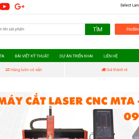
Select La
TÌM
Hotli
MTA
BÀI VIẾT KỸ THUẬT
DỰ ÁN TRIỂN KHAI
LIÊN HỆ
Hàng luôn có sẵn
Giá thành rẻ