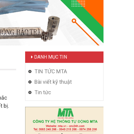
DANH MỤC TIN
TIN TỨC MTA
Bài viết kỹ thuật
Tin tức
hắc
 bị.