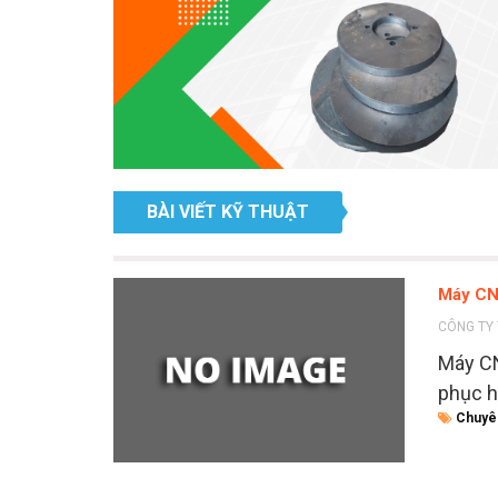
BÀI VIẾT KỸ THUẬT
Máy CN
CÔNG TY 
Máy CN
phục h
Chuyê