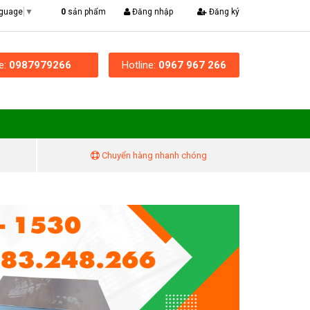
|
0
sản phẩm
Đăng nhập
Đăng ký
nguage
▼
ne:
0987979266
Hotline:
0967 967 266
Chuyển hàng nhanh chóng