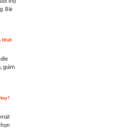
uổi thọ
g. Bài
ả Nhất
ndle
ọ, giảm
 Nay?
 mát
chọn