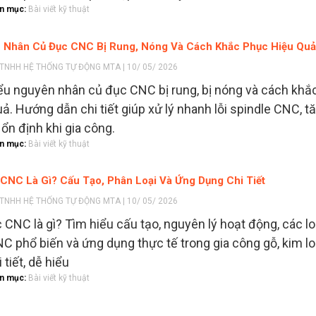
n mục:
Bài viết kỹ thuật
 Nhân Củ Đục CNC Bị Rung, Nóng Và Cách Khắc Phục Hiệu Quả
TNHH HỆ THỐNG TỰ ĐỘNG MTA | 10/ 05/ 2026
ểu nguyên nhân củ đục CNC bị rung, bị nóng và cách khắ
uả. Hướng dẫn chi tiết giúp xử lý nhanh lỗi spindle CNC, t
 ổn định khi gia công.
n mục:
Bài viết kỹ thuật
CNC Là Gì? Cấu Tạo, Phân Loại Và Ứng Dụng Chi Tiết
TNHH HỆ THỐNG TỰ ĐỘNG MTA | 10/ 05/ 2026
 CNC là gì? Tìm hiểu cấu tạo, nguyên lý hoạt động, các lo
C phổ biến và ứng dụng thực tế trong gia công gỗ, kim loạ
i tiết, dễ hiểu
n mục:
Bài viết kỹ thuật