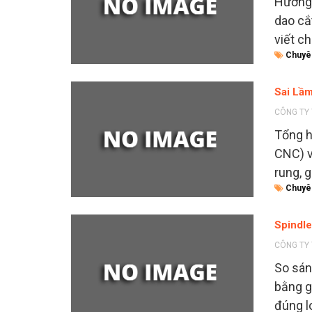
Hướng 
dao cắ
viết ch
Chuyê
Sai Lầ
CÔNG TY 
Tổng h
CNC) v
rung, 
Chuyê
Spindle
CÔNG TY 
So sán
bằng g
đúng l