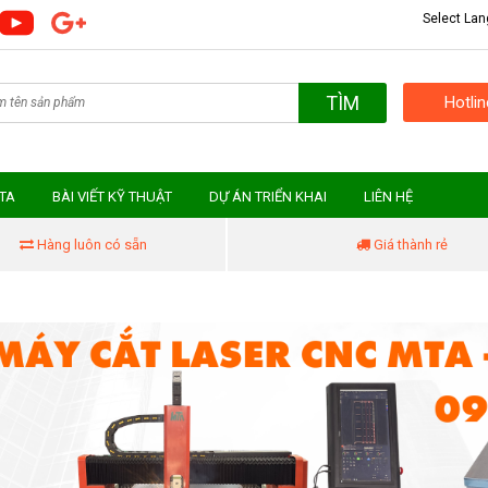
Select La
TÌM
Hotli
MTA
BÀI VIẾT KỸ THUẬT
DỰ ÁN TRIỂN KHAI
LIÊN HỆ
Hàng luôn có sẵn
Giá thành rẻ