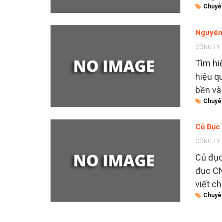
Chuyê
Nguyên
CÔNG TY 
Tìm hi
hiệu q
bền và
Chuyê
Củ Đục 
CÔNG TY 
Củ đục
đục CN
viết ch
Chuyê