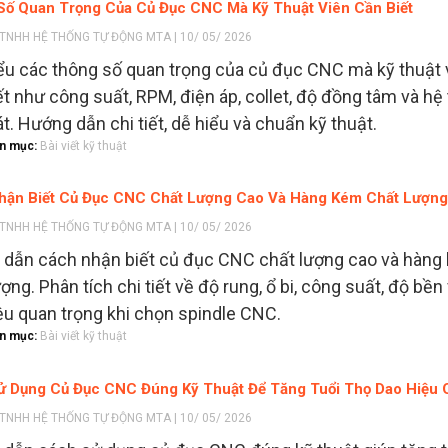
Số Quan Trọng Của Củ Đục CNC Mà Kỹ Thuật Viên Cần Biết
TNHH HỆ THỐNG TỰ ĐỘNG MTA | 10/ 05/ 2026
ểu các thông số quan trọng của củ đục CNC mà kỹ thuật 
ết như công suất, RPM, điện áp, collet, độ đồng tâm và hệ
t. Hướng dẫn chi tiết, dễ hiểu và chuẩn kỹ thuật.
n mục:
Bài viết kỹ thuật
hận Biết Củ Đục CNC Chất Lượng Cao Và Hàng Kém Chất Lượn
TNHH HỆ THỐNG TỰ ĐỘNG MTA | 10/ 05/ 2026
dẫn cách nhận biết củ đục CNC chất lượng cao và hàng
ợng. Phân tích chi tiết về độ rung, ổ bi, công suất, độ bền
ệu quan trọng khi chọn spindle CNC.
n mục:
Bài viết kỹ thuật
ử Dụng Củ Đục CNC Đúng Kỹ Thuật Để Tăng Tuổi Thọ Dao Hiệu 
TNHH HỆ THỐNG TỰ ĐỘNG MTA | 10/ 05/ 2026