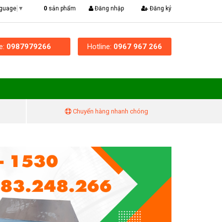
|
0
sản phẩm
Đăng nhập
Đăng ký
nguage
▼
ne:
0987979266
Hotline:
0967 967 266
Chuyển hàng nhanh chóng