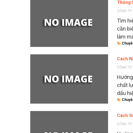
Thông 
CÔNG TY 
Tìm hi
cần bi
làm má
Chuyê
Cách N
CÔNG TY 
Hướng 
chất lư
dấu hi
Chuyê
Cách S
CÔNG TY 