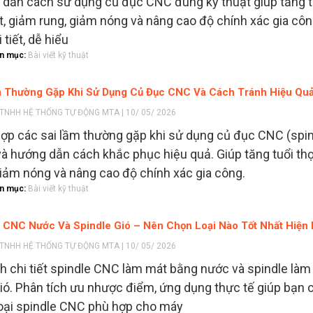
dẫn cách sử dụng củ đục CNC đúng kỹ thuật giúp tăng t
t, giảm rung, giảm nóng và nâng cao độ chính xác gia côn
i tiết, dễ hiểu
n mục:
Bài viết kỹ thuật
m Thường Gặp Khi Sử Dụng Củ Đục CNC Và Cách Tránh Hiệu Qu
TNHH HỆ THỐNG TỰ ĐỘNG MTA | 10/ 05/ 2026
ợp các sai lầm thường gặp khi sử dụng củ đục CNC (spi
à hướng dẫn cách khắc phục hiệu quả. Giúp tăng tuổi th
giảm nóng và nâng cao độ chính xác gia công.
n mục:
Bài viết kỹ thuật
 CNC Nước Và Spindle Gió – Nên Chọn Loại Nào Tốt Nhất Hiện
TNHH HỆ THỐNG TỰ ĐỘNG MTA | 10/ 05/ 2026
h chi tiết spindle CNC làm mát bằng nước và spindle làm
ió. Phân tích ưu nhược điểm, ứng dụng thực tế giúp bạn 
oại spindle CNC phù hợp cho máy