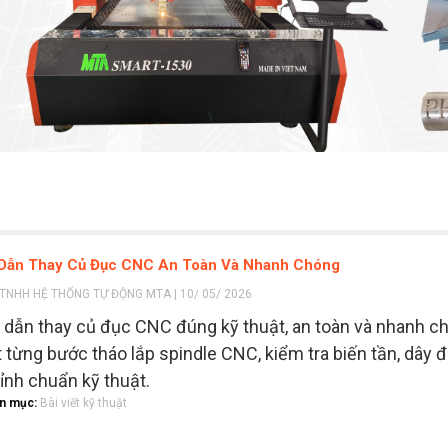
Dẫn Thay Củ Đục CNC An Toàn Và Nhanh Chóng
TNHH HỆ THỐNG TỰ ĐỘNG MTA | 10/ 05/ 2026
dẫn thay củ đục CNC đúng kỹ thuật, an toàn và nhanh c
ết từng bước tháo lắp spindle CNC, kiểm tra biến tần, dây đ
ỉnh chuẩn kỹ thuật.
n mục:
Bài viết kỹ thuật