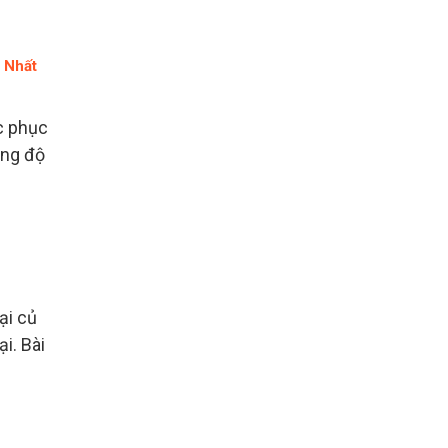
 Nhất
c phục
ăng độ
ại củ
i. Bài