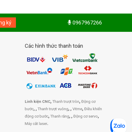
ng ký
0967967266
Các hình thức thanh toán
,
,
Linh kiện CNC
Thanh trượt tròn
Động cơ
,
,
,
,
,
bước
Thanh trượt vuông
Vitme
Điều khiển
,
,
,
,
động cơ bước
Thanh răng
Động cơ servo
.
Máy cắt laser