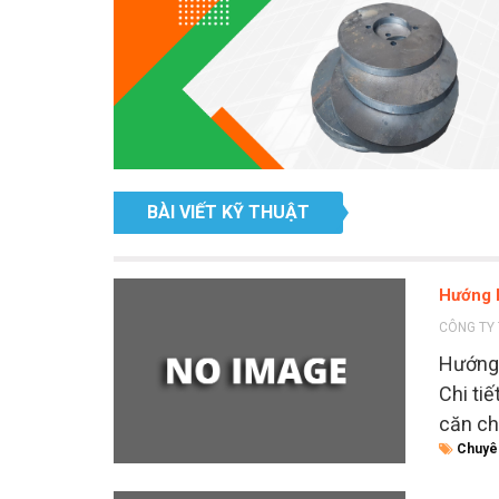
BÀI VIẾT KỸ THUẬT
Hướng 
CÔNG TY 
Hướng 
Chi ti
căn ch
Chuyê