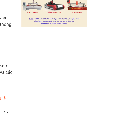
viên
 thống
g
 kém
 và các
Quả