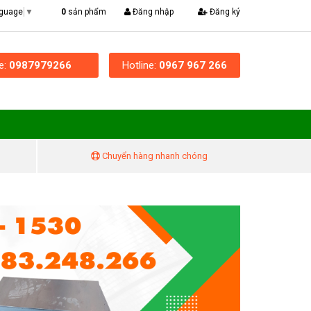
|
0
sản phẩm
Đăng nhập
Đăng ký
nguage
▼
ne:
0987979266
Hotline:
0967 967 266
Chuyển hàng nhanh chóng