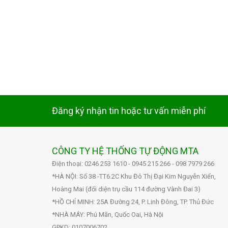
Đăng ký nhận tin hoặc tư vấn miễn phí
CÔNG TY HỆ THỐNG TỰ ĐỘNG MTA
Điện thoại: 0246 253 1610 - 0945 215 266 - 098 7979 266
*HÀ NỘI: Số 38 -TT6.2C Khu Đô Thị Đại Kim Nguyễn Xiển,
Hoàng Mai (đối diện trụ cầu 114 đường Vành Đai 3)
*HỒ CHÍ MINH: 25A Đường 24, P. Linh Đông, TP. Thủ Đức
*NHÀ MÁY: Phú Mãn, Quốc Oai, Hà Nội
GPKD: 0107006702