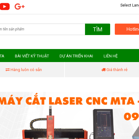
Select La
TÌM
Hotli
MTA
BÀI VIẾT KỸ THUẬT
DỰ ÁN TRIỂN KHAI
LIÊN HỆ
Hàng luôn có sẵn
Giá thành rẻ