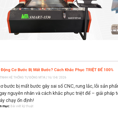
o Động Cơ Bước Bị Mất Bước? Cách Khắc Phục TRIỆT ĐỂ 100%
TNHH HỆ THỐNG TỰ ĐỘNG MTA | 16/ 04/ 2026
ơ bước bị mất bước gây sai số CNC, rung lắc, lỗi sản ph
ay nguyên nhân và cách khắc phục triệt để – giải pháp t
áy chạy ổn định!
n mục:
Bài viết kỹ thuật