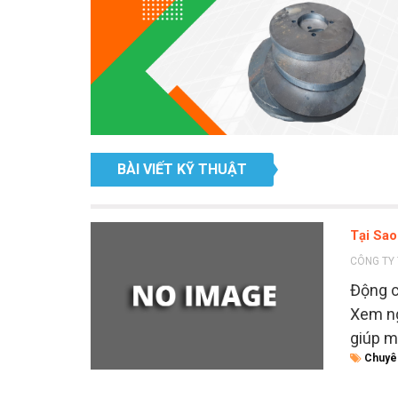
BÀI VIẾT KỸ THUẬT
Tại Sa
CÔNG TY 
Động c
Xem ng
giúp m
Chuyê