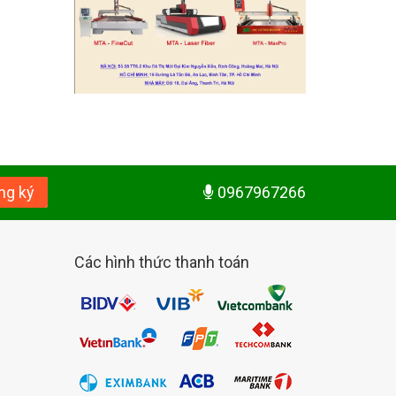
ng ký
0967967266
Các hình thức thanh toán