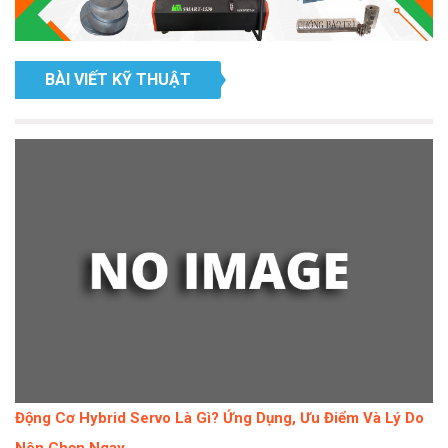
BÀI VIẾT KỸ THUẬT
Động Cơ Hybrid Servo Là Gì? Ứng Dụng, Ưu Điểm Và Lý Do
Nên Chọn Ngay