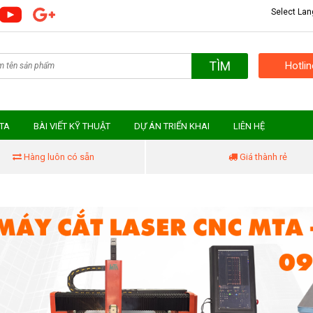
Select La
TÌM
Hotli
MTA
BÀI VIẾT KỸ THUẬT
DỰ ÁN TRIỂN KHAI
LIÊN HỆ
Hàng luôn có sẵn
Giá thành rẻ