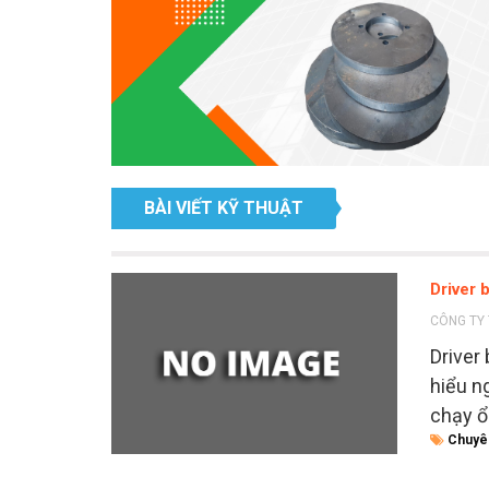
BÀI VIẾT KỸ THUẬT
Driver 
CÔNG TY 
Driver
hiểu n
chạy ổ
Chuyê