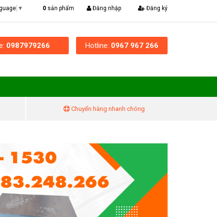
|
0
sản phẩm
Đăng nhập
Đăng ký
nguage
▼
ne:
0987979266
Hotline:
0967 967 266
Chuyển hàng nhanh chóng