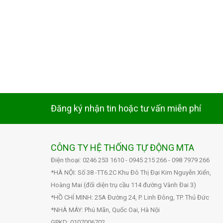
Đăng ký nhận tin hoặc tư vấn miễn phí
CÔNG TY HỆ THỐNG TỰ ĐỘNG MTA
Điện thoại: 0246 253 1610 - 0945 215 266 - 098 7979 266
*HÀ NỘI: Số 38 -TT6.2C Khu Đô Thị Đại Kim Nguyễn Xiển,
Hoàng Mai (đối diện trụ cầu 114 đường Vành Đai 3)
*HỒ CHÍ MINH: 25A Đường 24, P. Linh Đông, TP. Thủ Đức
*NHÀ MÁY: Phú Mãn, Quốc Oai, Hà Nội
GPKD: 0107006702