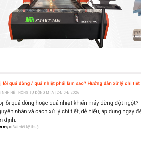
bị lỗi quá dòng / quá nhiệt phải làm sao? Hướng dẫn xử lý chi tiế
TNHH HỆ THỐNG TỰ ĐỘNG MTA | 24/ 04/ 2026
 bị lỗi quá dòng hoặc quá nhiệt khiến máy dừng đột ngột?
guyên nhân và cách xử lý chi tiết, dễ hiểu, áp dụng ngay 
n định.
n mục:
Bài viết kỹ thuật