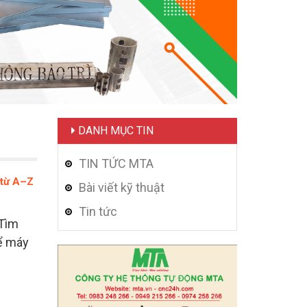
DANH MỤC TIN
TIN TỨC MTA
t từ A–Z
Bài viết kỹ thuật
Tin tức
 Tìm
để máy