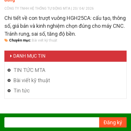
CÔNG TY TNHH HỆ THỐNG TỰ ĐỘNG MTA | 20/ 04/ 2026
Chi tiết về con trượt vuông HGH25CA: cấu tạo, thông
số, giá bán và kinh nghiệm chọn đúng cho máy CNC.
Tránh rung, sai số, tăng độ bền.
Chuyên mục:
Bài viết kỹ thuật
DANH MỤC TIN
TIN TỨC MTA
Bài viết kỹ thuật
Tin tức
Đăng ký