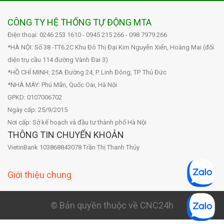
CÔNG TY HỆ THỐNG TỰ ĐỘNG MTA
Điện thoại: 0246 253 1610 - 0945 215 266 - 098 7979 266
*HÀ NỘI: Số 38 -TT6.2C Khu Đô Thị Đại Kim Nguyễn Xiển, Hoàng Mai (đối
diện trụ cầu 114 đường Vành Đai 3)
*HỒ CHÍ MINH: 25A Đường 24, P. Linh Đông, TP. Thủ Đức
*NHÀ MÁY: Phú Mãn, Quốc Oai, Hà Nội
GPKD: 0107006702
Ngày cấp: 25/9/2015
Nơi cấp: Sở kế hoạch và đầu tư thành phố Hà Nội
THÔNG TIN CHUYỂN KHOẢN
VietinBank 103868843078 Trần Thị Thanh Thủy
Giới thiệu chung
© Bản quyền thuộc về CNC24h