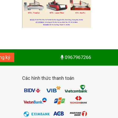
ng ký
0967967266
Các hình thức thanh toán