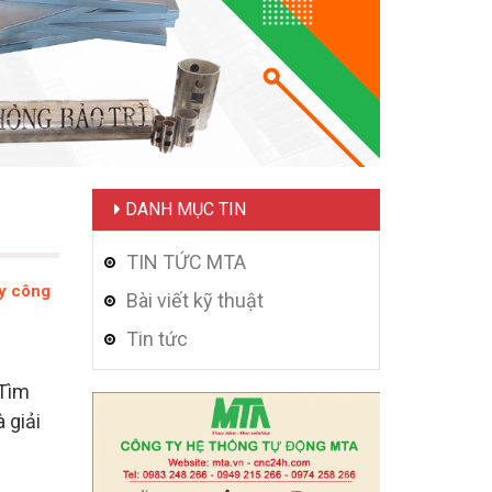
DANH MỤC TIN
TIN TỨC MTA
áy công
Bài viết kỹ thuật
Tin tức
 Tìm
 giải