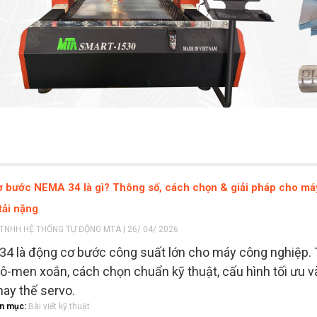
 bước NEMA 34 là gì? Thông số, cách chọn & giải pháp cho m
tải nặng
TNHH HỆ THỐNG TỰ ĐỘNG MTA | 26/ 04/ 2026
4 là động cơ bước công suất lớn cho máy công nghiệp.
ô-men xoắn, cách chọn chuẩn kỹ thuật, cấu hình tối ưu và
hay thế servo.
n mục:
Bài viết kỹ thuật