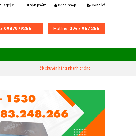
|
0
sản phẩm
Đăng nhập
Đăng ký
nguage
▼
ne:
0987979266
Hotline:
0967 967 266
Chuyển hàng nhanh chóng