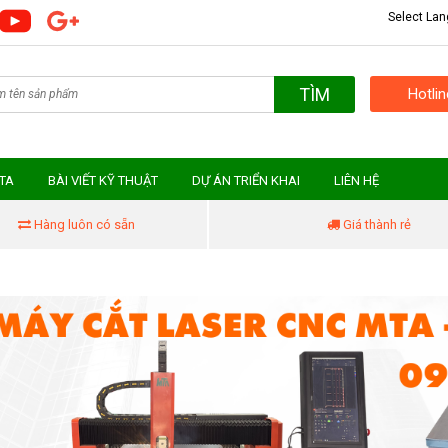
Select La
TÌM
Hotli
MTA
BÀI VIẾT KỸ THUẬT
DỰ ÁN TRIỂN KHAI
LIÊN HỆ
Hàng luôn có sẵn
Giá thành rẻ