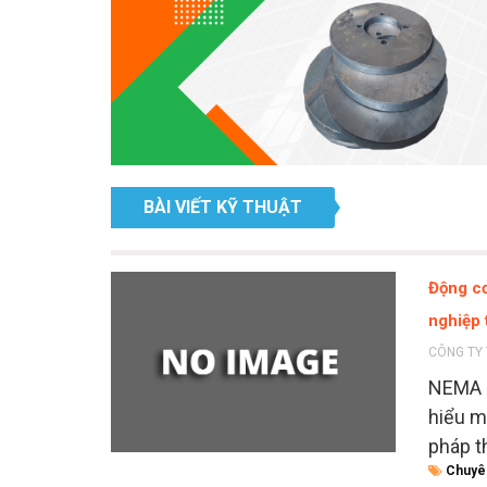
BÀI VIẾT KỸ THUẬT
Động cơ
nghiệp 
CÔNG TY 
NEMA 3
hiểu m
pháp t
Chuyê