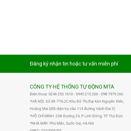
Đăng ký nhận tin hoặc tư vấn miễn phí
CÔNG TY HỆ THỐNG TỰ ĐỘNG MTA
Điện thoại: 0246 253 1610 - 0945 215 266 - 098 7979 266
*HÀ NỘI: Số 38 -TT6.2C Khu Đô Thị Đại Kim Nguyễn Xiển,
Hoàng Mai (đối diện trụ cầu 114 đường Vành Đai 3)
*HỒ CHÍ MINH: 25A Đường 24, P. Linh Đông, TP. Thủ Đức
*NHÀ MÁY: Phú Mãn, Quốc Oai, Hà Nội
GPKD: 0107006702