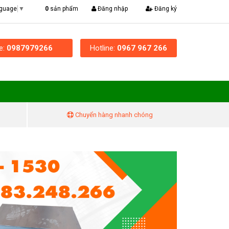
|
0
sản phẩm
Đăng nhập
Đăng ký
nguage
▼
ne:
0987979266
Hotline:
0967 967 266
Chuyển hàng nhanh chóng