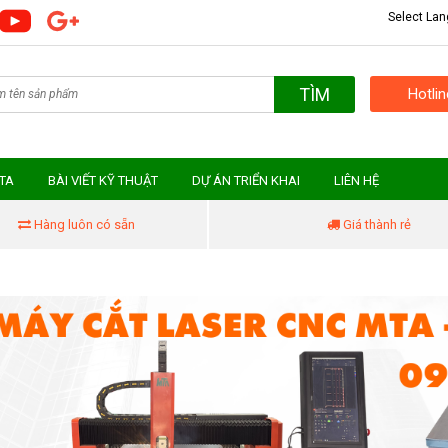
Select La
TÌM
Hotli
MTA
BÀI VIẾT KỸ THUẬT
DỰ ÁN TRIỂN KHAI
LIÊN HỆ
Hàng luôn có sẵn
Giá thành rẻ