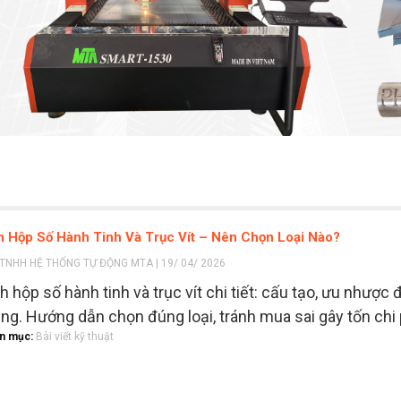
 Hộp Số Hành Tinh Và Trục Vít – Nên Chọn Loại Nào?
TNHH HỆ THỐNG TỰ ĐỘNG MTA | 19/ 04/ 2026
h hộp số hành tinh và trục vít chi tiết: cấu tạo, ưu nhược 
ng. Hướng dẫn chọn đúng loại, tránh mua sai gây tốn chi 
n mục:
Bài viết kỹ thuật