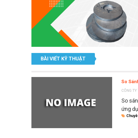
BÀI VIẾT KỸ THUẬT
So Sánh
CÔNG TY 
So sán
ứng dụ
Chuyê