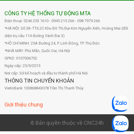
CÔNG TY HỆ THỐNG TỰ ĐỘNG MTA
Điện thoại: 0246 253 1610 - 0945 215 266 - 098 7979 266
*HÀ NỘI: Số 38 -TT6.2C Khu Đô Thị Đại Kim Nguyễn Xiển, Hoàng Mai (đối
diện trụ cầu 114 đường Vành Đai 3)
*HỒ CHÍ MINH: 25A Đường 24, P. Linh Đông, TP. Thủ Đức
*NHÀ MÁY: Phú Mãn, Quốc Oai, Hà Nội
GPKD: 0107006702
Ngày cấp: 25/9/2015
Nơi cấp: Sở kế hoạch và đầu tư thành phố Hà Nội
THÔNG TIN CHUYỂN KHOẢN
VietinBank 103868843078 Trần Thị Thanh Thủy
Giới thiệu chung
© Bản quyền thuộc về CNC24h