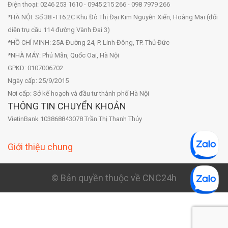
Điện thoại: 0246 253 1610 - 0945 215 266 - 098 7979 266
*HÀ NỘI: Số 38 -TT6.2C Khu Đô Thị Đại Kim Nguyễn Xiển, Hoàng Mai (đối
diện trụ cầu 114 đường Vành Đai 3)
*HỒ CHÍ MINH: 25A Đường 24, P. Linh Đông, TP. Thủ Đức
*NHÀ MÁY: Phú Mãn, Quốc Oai, Hà Nội
GPKD: 0107006702
Ngày cấp: 25/9/2015
Nơi cấp: Sở kế hoạch và đầu tư thành phố Hà Nội
THÔNG TIN CHUYỂN KHOẢN
VietinBank 103868843078 Trần Thị Thanh Thủy
Giới thiệu chung
© Bản quyền thuộc về CNC24h