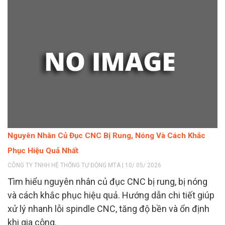
Nguyên Nhân Củ Đục CNC Bị Rung, Nóng Và Cách Khắc
Phục Hiệu Quả Nhất
CÔNG TY TNHH HỆ THỐNG TỰ ĐỘNG MTA | 10/ 05/ 2026
Tìm hiểu nguyên nhân củ đục CNC bị rung, bị nóng
và cách khắc phục hiệu quả. Hướng dẫn chi tiết giúp
xử lý nhanh lỗi spindle CNC, tăng độ bền và ổn định
khi gia công.