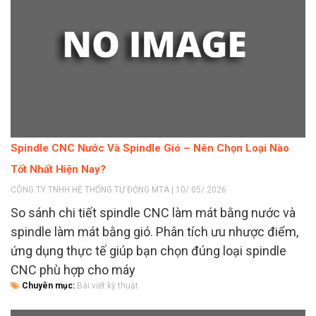
Spindle CNC Nước Và Spindle Gió – Nên Chọn Loại Nào
Tốt Nhất Hiện Nay?
CÔNG TY TNHH HỆ THỐNG TỰ ĐỘNG MTA | 10/ 05/ 2026
So sánh chi tiết spindle CNC làm mát bằng nước và
spindle làm mát bằng gió. Phân tích ưu nhược điểm,
ứng dụng thực tế giúp bạn chọn đúng loại spindle
CNC phù hợp cho máy
Chuyên mục:
Bài viết kỹ thuật