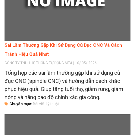
Sai Lầm Thường Gặp Khi Sử Dụng Củ Đục CNC Và Cách
Tránh Hiệu Quả Nhất
CÔNG TY TNHH HỆ THỐNG TỰ ĐỘNG MTA | 10/ 05/ 2026
Tổng hợp các sai lầm thường gặp khi sử dụng củ
đục CNC (spindle CNC) và hướng dẫn cách khắc
phục hiệu quả. Giúp tăng tuổi thọ, giảm rung, giảm
nóng và nâng cao độ chính xác gia công.
Chuyên mục:
Bài viết kỹ thuật