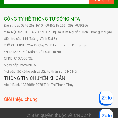
CÔNG TY HỆ THỐNG TỰ ĐỘNG MTA
Điện thoại: 0246 253 1610 - 0945 215 266 - 098 7979 266
*HÀ NỘI: Số 38 -TT6.2C Khu Đô Thị Đại Kim Nguyễn Xiển, Hoàng Mai (đối
diện trụ cầu 114 đường Vành Đai 3)
*HỒ CHÍ MINH: 25A Đường 24, P. Linh Đông, TP. Thủ Đức
*NHÀ MÁY: Phú Mãn, Quốc Oai, Hà Nội
GPKD: 0107006702
Ngày cấp: 25/9/2015
Nơi cấp: Sở kế hoạch và đầu tư thành phố Hà Nội
THÔNG TIN CHUYỂN KHOẢN
VietinBank 103868843078 Trần Thị Thanh Thủy
Giới thiệu chung
© Bản quyền thuộc về CNC24h