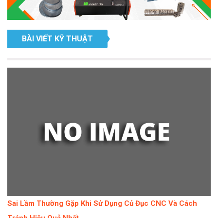
BÀI VIẾT KỸ THUẬT
Sai Lầm Thường Gặp Khi Sử Dụng Củ Đục CNC Và Cách
Tránh Hiệu Quả Nhất