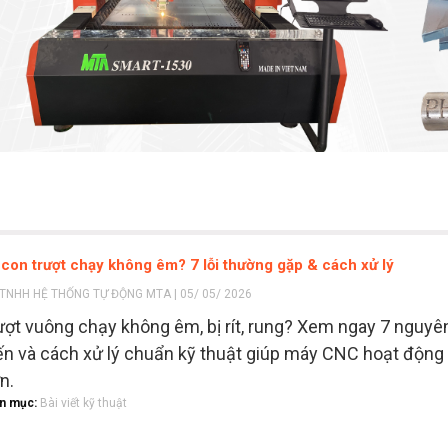
 con trượt chạy không êm? 7 lỗi thường gặp & cách xử lý
TNHH HỆ THỐNG TỰ ĐỘNG MTA | 05/ 05/ 2026
ượt vuông chạy không êm, bị rít, rung? Xem ngay 7 nguyê
ến và cách xử lý chuẩn kỹ thuật giúp máy CNC hoạt động
n.
n mục:
Bài viết kỹ thuật