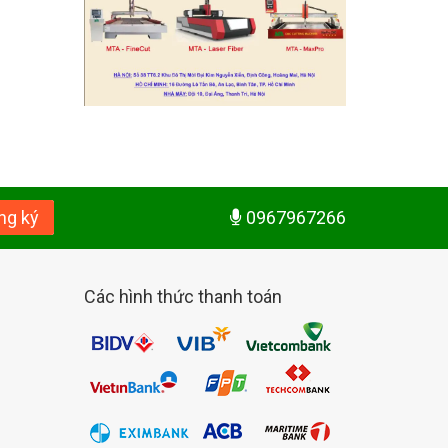
ng ký
0967967266
Các hình thức thanh toán