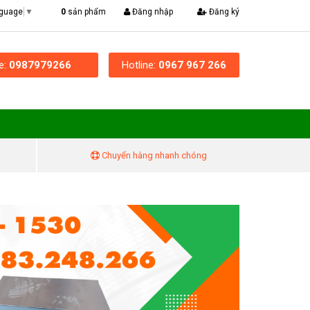
|
0
sản phẩm
Đăng nhập
Đăng ký
nguage
▼
ne:
0987979266
Hotline:
0967 967 266
Chuyển hàng nhanh chóng