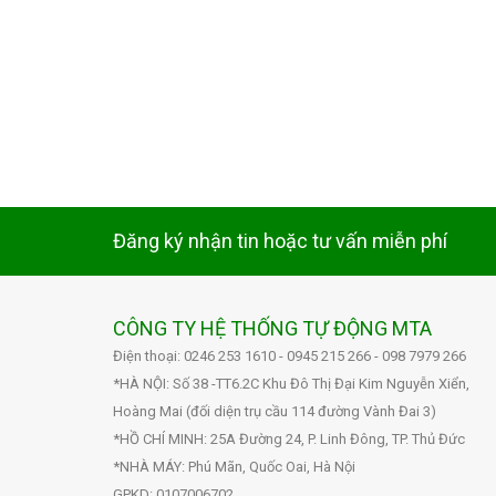
Đăng ký nhận tin hoặc tư vấn miễn phí
CÔNG TY HỆ THỐNG TỰ ĐỘNG MTA
Điện thoại: 0246 253 1610 - 0945 215 266 - 098 7979 266
*HÀ NỘI: Số 38 -TT6.2C Khu Đô Thị Đại Kim Nguyễn Xiển,
Hoàng Mai (đối diện trụ cầu 114 đường Vành Đai 3)
*HỒ CHÍ MINH: 25A Đường 24, P. Linh Đông, TP. Thủ Đức
*NHÀ MÁY: Phú Mãn, Quốc Oai, Hà Nội
GPKD: 0107006702