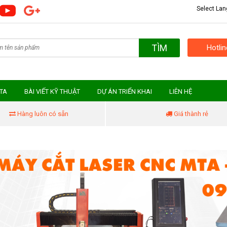
Select La
TÌM
Hotli
MTA
BÀI VIẾT KỸ THUẬT
DỰ ÁN TRIỂN KHAI
LIÊN HỆ
Hàng luôn có sẵn
Giá thành rẻ