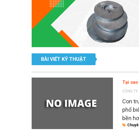
BÀI VIẾT KỸ THUẬT
Tại sao
CÔNG TY 
Con tr
phổ bi
bền hơ
Chuyê