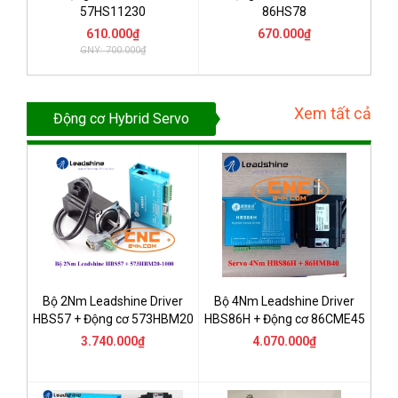
57HS11230
86HS78
610.000₫
670.000₫
GNY: 700.000₫
Xem tất cả
Động cơ Hybrid Servo
Bộ 2Nm Leadshine Driver
Bộ 4Nm Leadshine Driver
HBS57 + Động cơ 573HBM20
HBS86H + Động cơ 86CME45
3.740.000₫
4.070.000₫