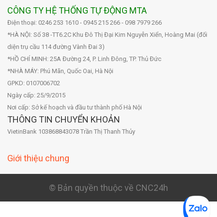
CÔNG TY HỆ THỐNG TỰ ĐỘNG MTA
Điện thoại: 0246 253 1610 - 0945 215 266 - 098 7979 266
*HÀ NỘI: Số 38 -TT6.2C Khu Đô Thị Đại Kim Nguyễn Xiển, Hoàng Mai (đối
diện trụ cầu 114 đường Vành Đai 3)
*HỒ CHÍ MINH: 25A Đường 24, P. Linh Đông, TP. Thủ Đức
*NHÀ MÁY: Phú Mãn, Quốc Oai, Hà Nội
GPKD: 0107006702
Ngày cấp: 25/9/2015
Nơi cấp: Sở kế hoạch và đầu tư thành phố Hà Nội
THÔNG TIN CHUYỂN KHOẢN
VietinBank 103868843078 Trần Thị Thanh Thủy
Giới thiệu chung
© Bản quyền thuộc về CNC24h