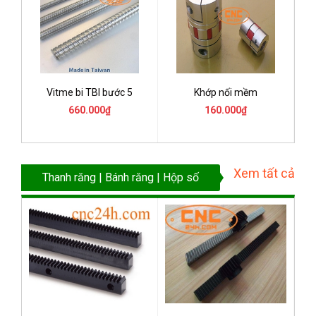
Vitme bi TBI bước 5
Khớp nối mềm
660.000₫
160.000₫
Xem tất cả
Thanh răng | Bánh răng | Hộp số