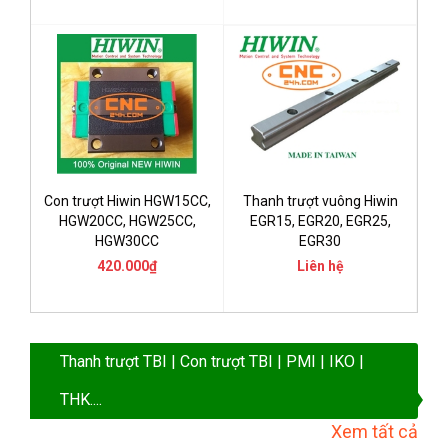
Con trượt Hiwin HGW15CC,
Thanh trượt vuông Hiwin
HGW20CC, HGW25CC,
EGR15, EGR20, EGR25,
HGW30CC
EGR30
420.000₫
Liên hệ
Thanh trượt TBI | Con trượt TBI | PMI | IKO |
THK....
Xem tất cả