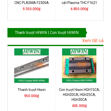
CNC PLASMA F2300A
cắt Plasma THC F1621
9.350.000₫
4.850.000₫
Thanh trượt HIWIN | Con trượt HIWIN
Xem tất cả
Thanh trượt Hiwin
Con trượt Hiwin HGH15CA,
HGH20CA, HGH25CA,
950.000₫
HGH30CA
405.000₫