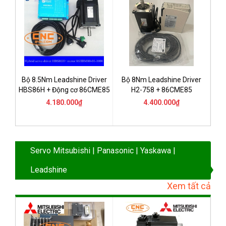
Bộ 8.5Nm Leadshine Driver
Bộ 8Nm Leadshine Driver
HBS86H + Động cơ 86CME85
H2-758 + 86CME85
4.180.000₫
4.400.000₫
Servo Mitsubishi | Panasonic | Yaskawa |
Leadshine
Xem tất cả