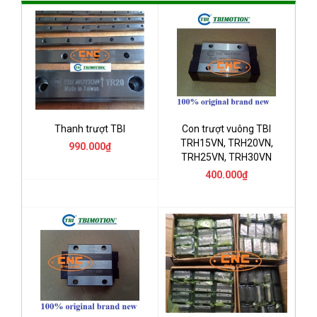
Thanh trượt TBI
Con trượt vuông TBI
TRH15VN, TRH20VN,
990.000₫
TRH25VN, TRH30VN
400.000₫