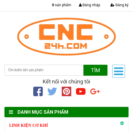
|
0
sản phẩm
Đăng nhập
Đăng ký
TÌM
Kết nối với chúng tôi
DANH MỤC SẢN PHẨM
LINH KIỆN CƠ KHÍ