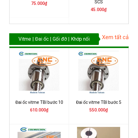
SCS
75.000₫
45.000₫
Xem tất cả
Vitme | Đai ốc | Gối đỡ | Khớp nối
Đai ốc vitme TBI bước 10
Đai ốc vitme TBI bước 5
610.000₫
550.000₫