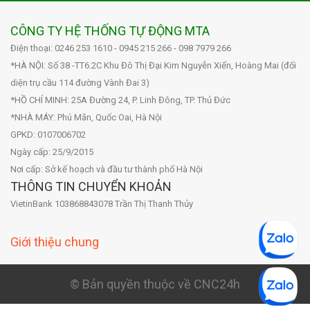
CÔNG TY HỆ THỐNG TỰ ĐỘNG MTA
Điện thoại: 0246 253 1610 - 0945 215 266 - 098 7979 266
*HÀ NỘI: Số 38 -TT6.2C Khu Đô Thị Đại Kim Nguyễn Xiển, Hoàng Mai (đối
diện trụ cầu 114 đường Vành Đai 3)
*HỒ CHÍ MINH: 25A Đường 24, P. Linh Đông, TP. Thủ Đức
*NHÀ MÁY: Phú Mãn, Quốc Oai, Hà Nội
GPKD: 0107006702
Ngày cấp: 25/9/2015
Nơi cấp: Sở kế hoạch và đầu tư thành phố Hà Nội
THÔNG TIN CHUYỂN KHOẢN
VietinBank 103868843078 Trần Thị Thanh Thủy
Giới thiệu chung
© Bản quyền thuộc về CNC24h