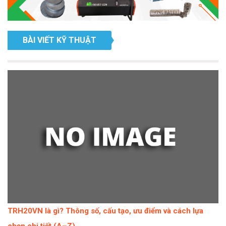
BÀI VIẾT KỸ THUẬT
TRH20VN là gì? Thông số, cấu tạo, ưu điểm và cách lựa
chọn chi tiết (A–Z)