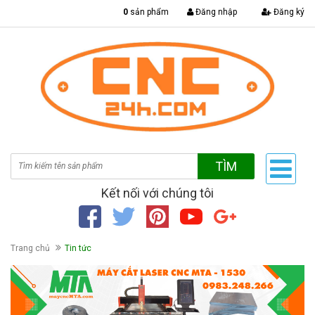
|
0
sản phẩm
Đăng nhập
Đăng ký
TÌM
Kết nối với chúng tôi
Trang chủ
Tin tức