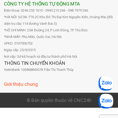
CÔNG TY HỆ THỐNG TỰ ĐỘNG MTA
Điện thoại: 0246 253 1610 - 0945 215 266 - 098 7979 266
*HÀ NỘI: Số 38 -TT6.2C Khu Đô Thị Đại Kim Nguyễn Xiển, Hoàng Mai (đối
diện trụ cầu 114 đường Vành Đai 3)
*HỒ CHÍ MINH: 25A Đường 24, P. Linh Đông, TP. Thủ Đức
*NHÀ MÁY: Phú Mãn, Quốc Oai, Hà Nội
GPKD: 0107006702
Ngày cấp: 25/9/2015
Nơi cấp: Sở kế hoạch và đầu tư thành phố Hà Nội
THÔNG TIN CHUYỂN KHOẢN
VietinBank 103868843078 Trần Thị Thanh Thủy
Giới thiệu chung
© Bản quyền thuộc về CNC24h