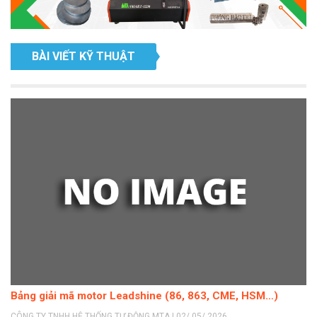
BÀI VIẾT KỸ THUẬT
Bảng giải mã motor Leadshine (86, 863, CME, HSM…)
CÔNG TY TNHH HỆ THỐNG TỰ ĐỘNG MTA | 02/ 05/ 2026