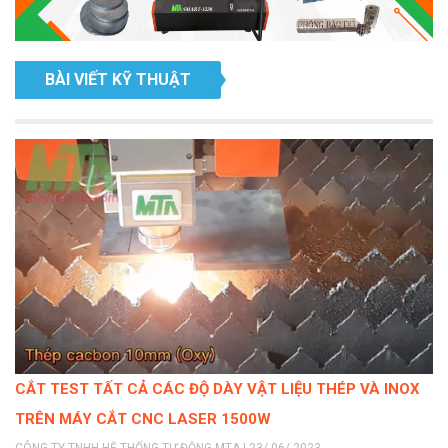
BÀI VIẾT KỸ THUẬT
CẮT TEST TẤT CẢ CÁC ĐỘ DÀY VẬT LIỆU THÉP VÀ INOX
TRÊN MÁY CẮT CNC LASER 1500W
CÔNG TY TNHH HỆ THỐNG TỰ ĐỘNG MTA | 23/ 06/ 2023