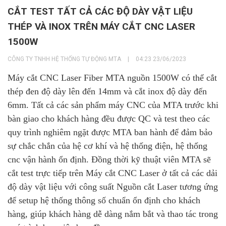
CẮT TEST TẤT CẢ CÁC ĐỘ DÀY VẬT LIỆU
THÉP VÀ INOX TRÊN MÁY CẮT CNC LASER
1500W
CÔNG TY TNHH HỆ THỐNG TỰ ĐỘNG MTA
|
04:23 23/06/2023
Máy cắt CNC Laser Fiber MTA nguồn 1500W có thể cắt
thép đen độ dày lên đến 14mm và cắt inox độ dày đến
6mm. Tất cả các sản phẩm máy CNC của MTA trước khi
bàn giao cho khách hàng đều được QC và test theo các
quy trình nghiêm ngặt được MTA ban hành để đảm bảo
sự chắc chắn của hệ cơ khí và hệ thống điện, hệ thống
cnc vận hành ổn định. Đồng thời kỹ thuật viên MTA sẽ
cắt test trực tiếp trên Máy cắt CNC Laser ở tất cả các dải
độ dày vật liệu với công suất Nguồn cắt Laser tương ứng
để setup hệ thống thông số chuẩn ổn định cho khách
hàng, giúp khách hàng dễ dàng nắm bắt và thao tác trong