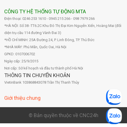
CÔNG TY HỆ THỐNG TỰ ĐỘNG MTA
Điện thoại: 0246 253 1610 - 0945 215 266 - 098 7979 266
*HÀ NỘI: Số 38 -TT6.2C Khu Đô Thị Đại Kim Nguyễn Xiển, Hoàng Mai (đối
diện trụ cầu 114 đường Vành Đai 3)
*HỒ CHÍ MINH: 25A Đường 24, P. Linh Đông, TP. Thủ Đức
*NHÀ MÁY: Phú Mãn, Quốc Oai, Hà Nội
GPKD: 0107006702
Ngày cấp: 25/9/2015
Nơi cấp: Sở kế hoạch và đầu tư thành phố Hà Nội
THÔNG TIN CHUYỂN KHOẢN
VietinBank 103868843078 Trần Thị Thanh Thủy
Giới thiệu chung
© Bản quyền thuộc về CNC24h