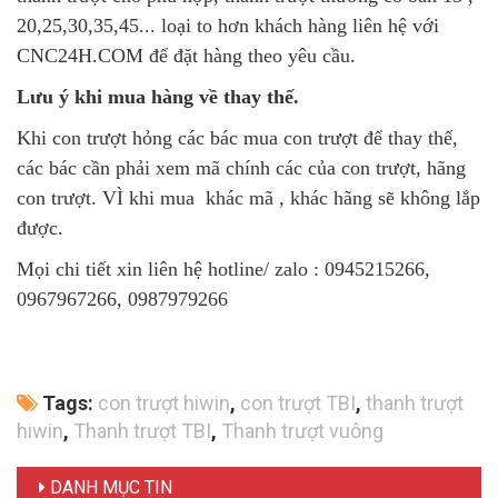
20,25,30,35,45... loại to hơn khách hàng liên hệ với
CNC24H.COM để đặt hàng theo yêu cầu.
Lưu ý khi mua hàng về thay thế.
Khi con trượt hỏng các bác mua con trượt để thay thế,
các bác cần phải xem mã chính các của con trượt, hãng
con trượt. VÌ khi mua khác mã , khác hãng sẽ không lắp
được.
Mọi chi tiết xin liên hệ hotline/ zalo : 0945215266,
0967967266, 0987979266
Tags:
con trượt hiwin
,
con trượt TBI
,
thanh trượt
hiwin
,
Thanh trượt TBI
,
Thanh trượt vuông
DANH MỤC TIN