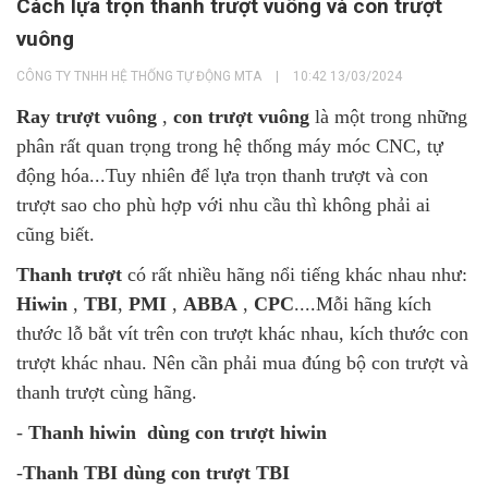
Cách lựa trọn thanh trượt vuông và con trượt
vuông
CÔNG TY TNHH HỆ THỐNG TỰ ĐỘNG MTA
|
10:42 13/03/2024
Ray trượt vuông
,
con trượt vuông
là một trong những
phân rất quan trọng trong hệ thống máy móc CNC, tự
động hóa...Tuy nhiên để lựa trọn thanh trượt và con
trượt sao cho phù hợp với nhu cầu thì không phải ai
cũng biết.
Thanh trượt
có rất nhiều hãng nổi tiếng khác nhau như:
Hiwin
,
TBI
,
PMI
,
ABBA
,
CPC
....Mỗi hãng kích
thước lỗ bắt vít trên con trượt khác nhau, kích thước con
trượt khác nhau. Nên cần phải mua đúng bộ con trượt và
thanh trượt cùng hãng.
-
Thanh hiwin dùng con trượt hiwin
-
Thanh TBI dùng con trượt TBI