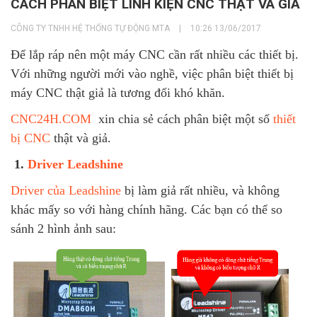
CÁCH PHÂN BIỆT LINH KIỆN CNC THẬT VÀ GIẢ
CÔNG TY TNHH HỆ THỐNG TỰ ĐỘNG MTA
|
10:26 13/06/2017
Để lắp ráp nên một máy CNC cần rất nhiều các thiết bị.
Với những người mới vào nghề, việc phân biệt thiết bị
máy CNC thật giả là tương đối khó khăn.
CNC24H.COM
xin chia sẻ cách phân biệt một số
thiết
bị CNC
thật và giả.
1.
Driver Leadshine
Driver của Leadshine
bị làm giả rất nhiều, và không
khác mấy so với hàng chính hãng. Các bạn có thể so
sánh 2 hình ảnh sau: