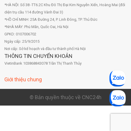
*HÀ NỘI: Số 38 -TT6.2C Khu Đô Thị Đại Kim Nguyễn Xiển, Hoàng Mai (đối
diện trụ cầu 114 đường Vành Đai 3)
*HỒ CHÍ MINH: 25A Đường 24, P. Linh Đông, TP. Thủ Đức
*NHÀ MÁY: Phú Mãn, Quốc Oai, Hà Nội
GPKD: 0107006702
Ngày cấp: 25/9/2015
Nơi cấp: Sở kế hoạch và đầu tư thành phố Hà Nội
THÔNG TIN CHUYỂN KHOẢN
VietinBank 103868843078 Trần Thị Thanh Thủy
Giới thiệu chung
© Bản quyền thuộc về CNC24h