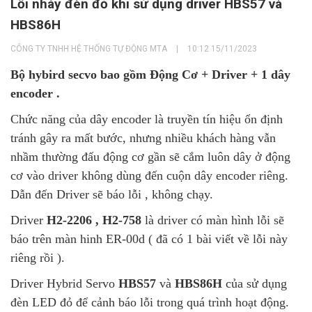
Lỗi nháy đèn đỏ khi sử dụng driver HBS57 và
HBS86H
CÔNG TY TNHH HỆ THỐNG TỰ ĐỘNG MTA
|
10:12 15/11/2023
Bộ hybird secvo bao gồm Động Cơ + Driver + 1 dây
encoder .
Chức năng của dây encoder là truyền tín hiệu ổn định
tránh gây ra mất bước, nhưng nhiều khách hàng vẫn
nhầm thường đấu động cơ gần sẽ cắm luôn dây ở động
cơ vào driver không dùng đến cuộn dây encoder riêng.
Dẫn đến Driver sẽ báo lỗi , không chạy.
Driver
H2-2206 , H2-758
là driver có màn hình lỗi sẽ
báo trên màn hinh ER-00d ( đã có 1 bài viết về lỗi này
riêng rồi ).
Driver Hybrid Servo
HBS57
và
HBS86H
của sử dụng
đèn LED đỏ để cảnh báo lỗi trong quá trình hoạt động.