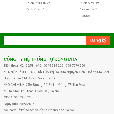
Khiển F2300A Và
Khiển Máy Cắt
Cách Khắc Phục
Plasma CNC
F2300A
Đăng ký
CÔNG TY HỆ THỐNG TỰ ĐỘNG MTA
Điện thoại: 0246 253 1610 - 0945 215 266 - 098 7979 266
*HÀ NỘI: Số 38 -TT6.2C Khu Đô Thị Đại Kim Nguyễn Xiển, Hoàng Mai (đối
diện trụ cầu 114 đường Vành Đai 3)
*HỒ CHÍ MINH: 25A Đường 24, P. Linh Đông, TP. Thủ Đức
*NHÀ MÁY: Phú Mãn, Quốc Oai, Hà Nội
GPKD: 0107006702
Ngày cấp: 25/9/2015
Nơi cấp: Sở kế hoạch và đầu tư thành phố Hà Nội