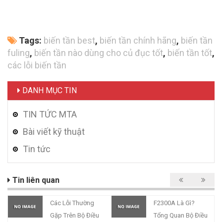
Tags:
biến tần best
,
biến tần chính hãng
,
biến tần
fuling
,
biến tần nào dùng cho củ đục tốt
,
biến tần tốt
,
các lỗi biến tần
DANH MỤC TIN
TIN TỨC MTA
Bài viết kỹ thuật
Tin tức
Tin liên quan
Các Lỗi Thường
F2300A Là Gì?
Gặp Trên Bộ Điều
Tổng Quan Bộ Điều