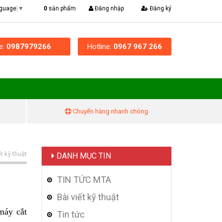
|
0
sản phẩm
Đăng nhập
Đăng ký
nguage
▼
ne:
0987979266
Hotline:
0967 967 266
Chuyển hàng nhanh chóng
ết kỹ thuật
DANH MỤC TIN
TIN TỨC MTA
Bài viết kỹ thuật
máy cắt
Tin tức