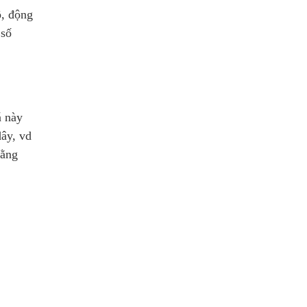
ộ, động
 số
á này
dây, vd
bằng