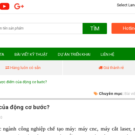
Select La
TÌM
Hotli
MTA
BÀI VIẾT KỸ THUẬT
DỰ ÁN TRIỂN KHAI
LIÊN HỆ
Hàng luôn có sẵn
Giá thành rẻ
hược điểm của động cơ bước?
Chuyên mục:
Bài vi
 của động cơ bước?
20
 ngành công nghiệp chế tạo máy: máy cnc, máy cắt laser,