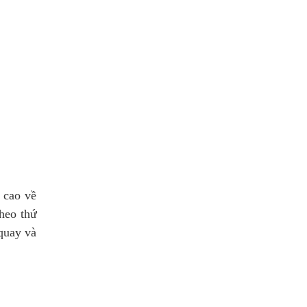
 cao về
theo thứ
quay và