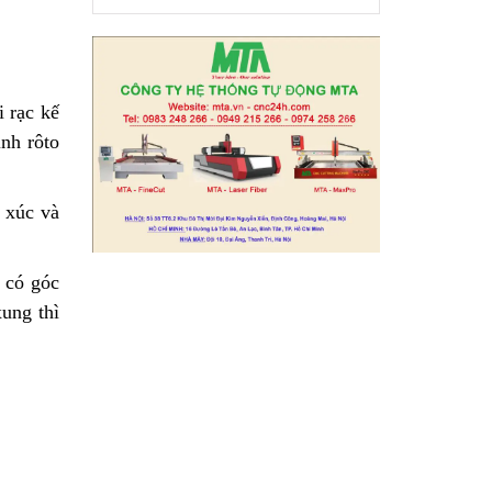
i rạc kế
nh rôto
 xúc và
 có góc
xung thì