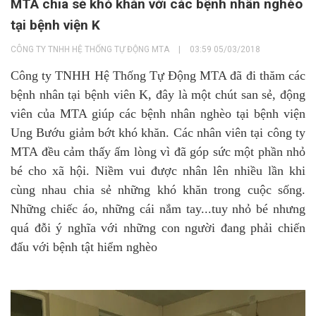
MTA chia sẻ khó khăn với các bệnh nhân nghèo
tại bệnh viện K
CÔNG TY TNHH HỆ THỐNG TỰ ĐỘNG MTA
|
03:59 05/03/2018
Công ty TNHH Hệ Thống Tự Động MTA đã đi thăm các
bệnh nhân tại bệnh viên K, đây là một chút san sẻ, động
viên của MTA giúp các bệnh nhân nghèo tại bệnh viện
Ung Bướu giảm bớt khó khăn. Các nhân viên tại công ty
MTA đều cảm thấy ấm lòng vì đã góp sức một phần nhỏ
bé cho xã hội. Niềm vui được nhân lên nhiều lần khi
cùng nhau chia sẻ những khó khăn trong cuộc sống.
Những chiếc áo, những cái nắm tay...tuy nhỏ bé nhưng
quá đỗi ý nghĩa với những con người đang phải chiến
đấu với bệnh tật hiểm nghèo