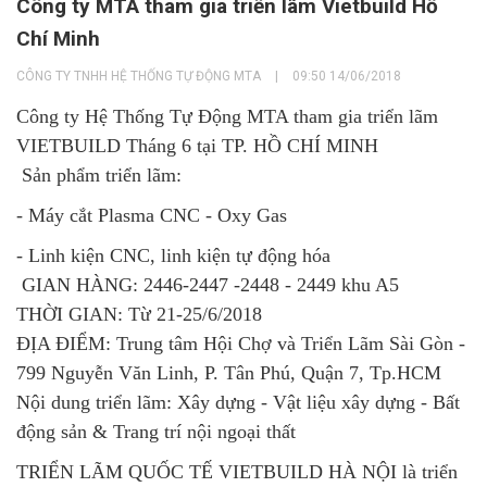
Công ty MTA tham gia triển lãm Vietbuild Hồ
Chí Minh
CÔNG TY TNHH HỆ THỐNG TỰ ĐỘNG MTA
|
09:50 14/06/2018
Công ty Hệ Thống Tự Động MTA tham gia triển lãm
VIETBUILD Tháng 6 tại TP. HỒ CHÍ MINH
Sản phẩm triển lãm:
- Máy cắt Plasma CNC - Oxy Gas
- Linh kiện CNC, linh kiện tự động hóa
GIAN HÀNG: 2446-2447 -2448 - 2449 khu A5
THỜI GIAN: Từ 21-25/6/2018
ĐỊA ĐIỂM: Trung tâm Hội Chợ và Triển Lãm Sài Gòn -
799 Nguyễn Văn Linh, P. Tân Phú, Quận 7, Tp.HCM
Nội dung triển lãm: Xây dựng - Vật liệu xây dựng - Bất
động sản & Trang trí nội ngoại thất
TRIỂN LÃM QUỐC TẾ VIETBUILD HÀ NỘI là triển