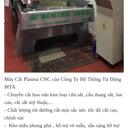
Máy Cắt Plasma CNC của Công Ty Hệ Thống Tự Động
MTA
- Chuyên cắt hoa văn kim loại cửa sắt ,cầu thang sắt, lan
can, cắt sắt mỹ thuật,...
- Chất lượng tốt đường cắt mịn sắc nét. tốc độ cắt cao,
chính xác
- Kho mẫu phong phú , hỗ trợ vẽ mẫu, sẵn sàng hỗ trợ