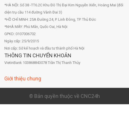
*HÀ NỘI: Số 38 -TT6.2C Khu Đô Thị Đại Kim Nguyễn Xiển, Hoàng Mai (đối
diện trụ cầu 114 đường Vành Đai 3)
*HỒ CHÍ MINH: 25A Đường 24, P. Linh Đông, TP. Thủ Đức
*NHÀ MÁY: Phú Mãn, Quốc Oai, Hà Nội
GPKD: 0107006702
Ngày cấp: 25/9/2015
Nơi cấp: Sở kế hoạch và đầu tư thành phố Hà Nội
THÔNG TIN CHUYỂN KHOẢN
VietinBank 103868843078 Trần Thị Thanh Thủy
Giới thiệu chung
© Bản quyền thuộc về CNC24h