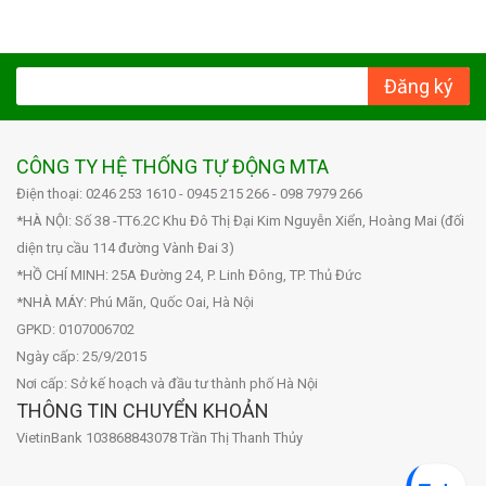
Đăng ký
CÔNG TY HỆ THỐNG TỰ ĐỘNG MTA
Điện thoại: 0246 253 1610 - 0945 215 266 - 098 7979 266
*HÀ NỘI: Số 38 -TT6.2C Khu Đô Thị Đại Kim Nguyễn Xiển, Hoàng Mai (đối
diện trụ cầu 114 đường Vành Đai 3)
*HỒ CHÍ MINH: 25A Đường 24, P. Linh Đông, TP. Thủ Đức
*NHÀ MÁY: Phú Mãn, Quốc Oai, Hà Nội
GPKD: 0107006702
Ngày cấp: 25/9/2015
Nơi cấp: Sở kế hoạch và đầu tư thành phố Hà Nội
THÔNG TIN CHUYỂN KHOẢN
VietinBank 103868843078 Trần Thị Thanh Thủy