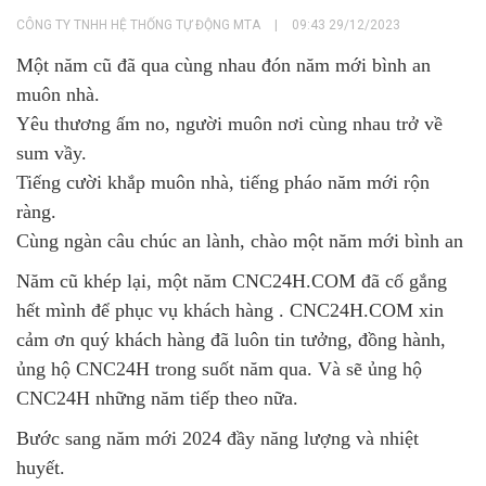
CÔNG TY TNHH HỆ THỐNG TỰ ĐỘNG MTA
|
09:43 29/12/2023
Một năm cũ đã qua cùng nhau đón năm mới bình an
muôn nhà.
Yêu thương ấm no, người muôn nơi cùng nhau trở về
sum vầy.
Tiếng cười khắp muôn nhà, tiếng pháo năm mới rộn
ràng.
Cùng ngàn câu chúc an lành, chào một năm mới bình an
Năm cũ khép lại, một năm CNC24H.COM đã cố gắng
hết mình để phục vụ khách hàng
. CNC24H.COM xin
cảm ơn quý khách hàng đã luôn tin tưởng, đồng hành,
ủng hộ CNC24H trong suốt năm qua. Và sẽ ủng hộ
CNC24H những năm tiếp theo nữa.
Bước sang năm mới 2024 đầy năng lượng và nhiệt
huyết.