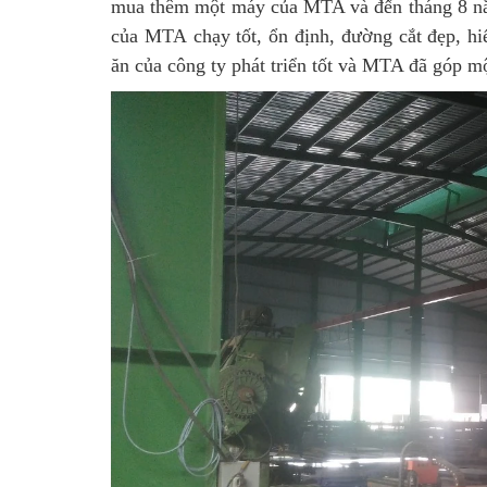
mua thêm một máy của MTA và đến tháng 8 n
của MTA chạy tốt, ổn định, đường cắt đẹp, hi
ăn của công ty phát triển tốt và MTA đã góp m