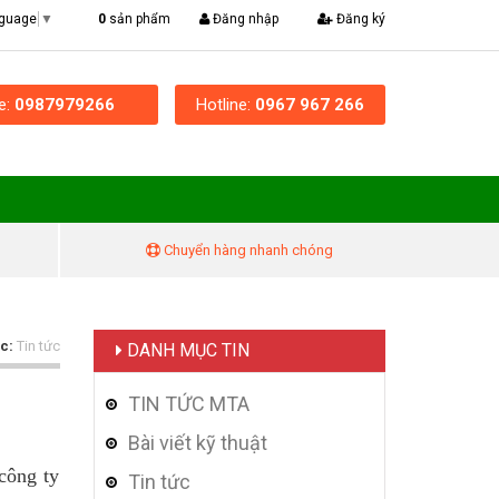
|
0
sản phẩm
Đăng nhập
Đăng ký
nguage
▼
ne:
0987979266
Hotline:
0967 967 266
Chuyển hàng nhanh chóng
c:
Tin tức
DANH MỤC TIN
TIN TỨC MTA
Bài viết kỹ thuật
công ty
Tin tức