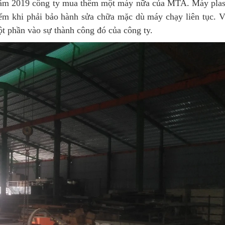
ăm 2019 công ty mua thêm một máy nữa của MTA. Máy pla
ếm khi phải bảo hành sửa chữa mặc dù máy chạy liên tục. V
ột phần vào sự thành công đó của công ty.