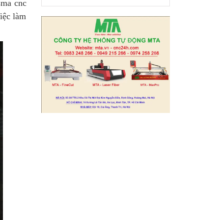
sma cnc
iệc làm