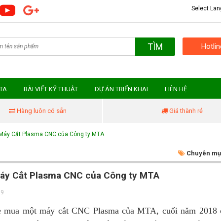
Select La
TÌM
Hotli
MTA
BÀI VIẾT KỸ THUẬT
DỰ ÁN TRIỂN KHAI
LIÊN HỆ
Hàng luôn có sẵn
Giá thành rẻ
 Máy Cắt Plasma CNC của Công ty MTA
Chuyên mụ
áy Cắt Plasma CNC của Công ty MTA
19
e mua một máy cắt CNC Plasma của MTA, cuối năm 2018 