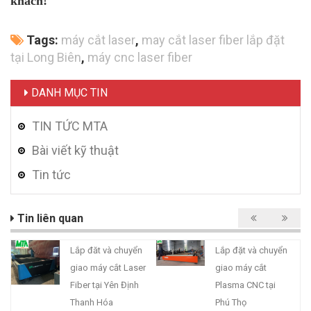
khách!
Tags:
máy cắt laser
,
may cắt laser fiber lắp đặt
tại Long Biên
,
máy cnc laser fiber
DANH MỤC TIN
TIN TỨC MTA
Bài viết kỹ thuật
Tin tức
Tin liên quan
Lắp đăt và chuyển
Lắp đặt và chuyển
giao máy cắt Laser
giao máy cắt
Fiber tại Yên Định
Plasma CNC tại
Thanh Hóa
Phú Thọ