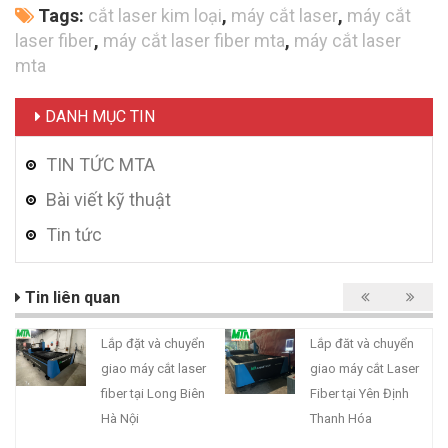
Tags:
cắt laser kim loại
,
máy cắt laser
,
máy cắt
laser fiber
,
máy cắt laser fiber mta
,
máy cắt laser
mta
DANH MỤC TIN
TIN TỨC MTA
Bài viết kỹ thuật
Tin tức
Tin liên quan
Lắp đặt và chuyển
Lắp đăt và chuyển
giao máy cắt laser
giao máy cắt Laser
fiber tại Long Biên
Fiber tại Yên Định
Hà Nội
Thanh Hóa