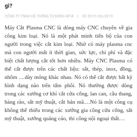
gì?
CÔNG TY TNHH HỆ THỐNG TỰ ĐỘNG MTA
|
05:39 01/06/2019
Máy Cắt Plasma CNC là dòng máy CNC chuyên về gia
công kim loại. Nó là một phát minh tiến bộ của con
người trong việc cắt kim loại. Nhờ có máy plasma cnc
mà con người mất ít thời gian, sức lực, chi phí và đặc
biệt chất lượng cắt tốt hơn nhiều. Máy CNC Plasma có
thể cắt được trên các chất liệu: sắt, thép, inox, đồng,
nhôm ....dày mỏng khác nhau. Nó có thể cắt được bất kỳ
hình dạng nào trên tấm phôi. Nó thường được dùng
trong các xưởng cơ khí cắt cửa cổng, lan can, cầu thang,
hàng rào, sắt mỹ thuật, cắt bản mã....Nó là một công cụ
không thể thiếu trong các xưởng gia công cửa cổng, sắt
mỹ thuật, xưởng quảng cáo, thi công nội ngoại thất....