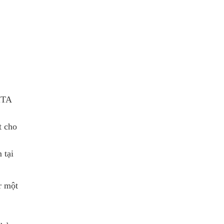
MTA
t cho
 tại
r một