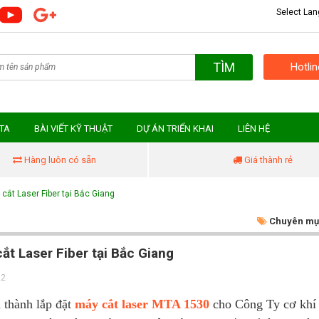
Select La
TÌM
Hotli
MTA
BÀI VIẾT KỸ THUẬT
DỰ ÁN TRIỂN KHAI
LIÊN HỆ
Hàng luôn có sẵn
Giá thành rẻ
cắt Laser Fiber tại Bắc Giang
Chuyên mụ
ắt Laser Fiber tại Bắc Giang
22
thành lắp đặt
máy cắt laser MTA 1530
cho Công Ty cơ khí