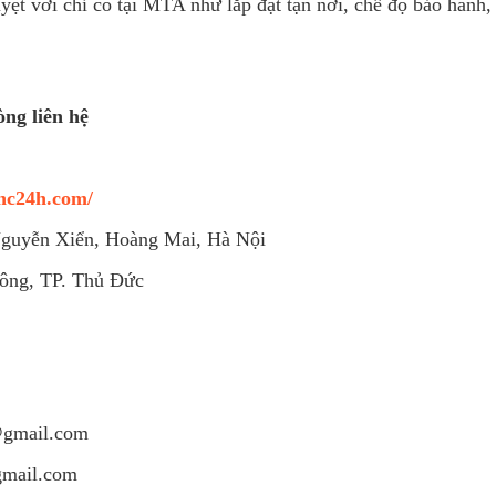
ệt vời chỉ có tại MTA như lắp đặt tận nơi, chế độ bảo hành,
ng liên hệ
cnc24h.com/
guyễn Xiển, Hoàng Mai, Hà Nội
ông, TP. Thủ Đức
@gmail.com
gmail.com