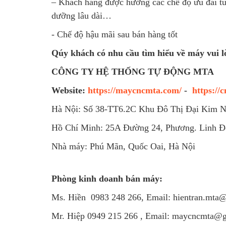
– Khách hàng được hưởng các chế độ ưu đãi tuy
dưỡng lâu dài…
- Chế độ hậu mãi sau bán hàng tốt
Qúy khách có nhu cầu tìm hiểu về máy vui lò
CÔNG TY HỆ THỐNG TỰ ĐỘNG MTA
Website:
https://maycncmta.com/
-
https://
Hà Nội: Số 38-TT6.2C Khu Đô Thị Đại Kim N
Hồ Chí Minh: 25A Đường 24, Phương. Linh Đ
Nhà máy: Phú Mãn, Quốc Oai, Hà Nội
Phòng kinh doanh bán máy:
Ms. Hiền 0983 248 266, Email: hientran.mta
Mr. Hiệp 0949 215 266 , Email: maycncmta@