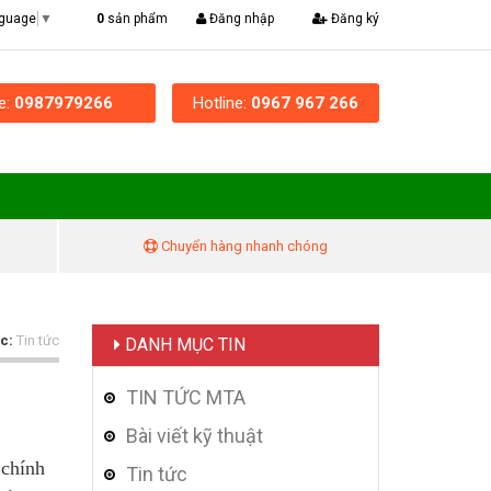
|
0
sản phẩm
Đăng nhập
Đăng ký
nguage
▼
ne:
0987979266
Hotline:
0967 967 266
Chuyển hàng nhanh chóng
c:
Tin tức
DANH MỤC TIN
TIN TỨC MTA
Bài viết kỹ thuật
 chính
Tin tức