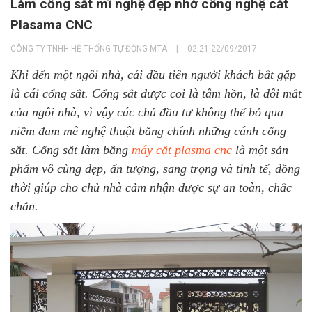
Làm cổng sắt mĩ nghệ đẹp nhờ công nghệ cắt
Plasama CNC
CÔNG TY TNHH HỆ THỐNG TỰ ĐỘNG MTA
|
02:21 22/09/2017
Khi đến một ngôi nhà, cái đầu tiên người khách bắt gặp
là cái cổng sắt. Cổng sắt
được coi là tâm hồn, là đôi mắt
của ngôi nhà, vì vậy các chủ đầu tư không thể bỏ qua
niềm đam mê nghệ thuật bằng chính những cánh cổng
sắt. Cổng sắt làm bằng
máy cắt plasma cnc
là một sản
phẩm vô cùng đẹp, ấn tượng, sang trọng và tinh tế, đồng
thời giúp cho chủ nhà cảm nhận được sự an toàn, chắc
chắn.