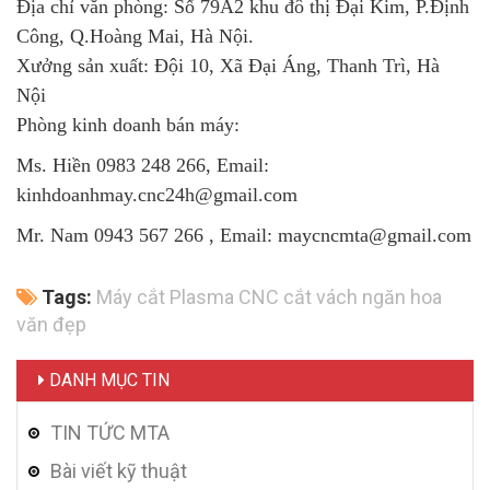
Địa chỉ văn phòng: Số 79A2 khu đô thị Đại Kim, P.Định
Công, Q.Hoàng Mai, Hà Nội.
Xưởng sản xuất: Đội 10, Xã Đại Áng, Thanh Trì, Hà
Nội
Phòng kinh doanh bán máy:
Ms. Hiền 0983 248 266, Email:
kinhdoanhmay.cnc24h@gmail.com
Mr. Nam 0943 567 266 , Email: maycncmta@gmail.com
Tags:
Máy cắt Plasma CNC cắt vách ngăn hoa
văn đẹp
DANH MỤC TIN
TIN TỨC MTA
Bài viết kỹ thuật