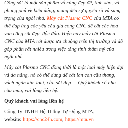
Cổng sắt là một sản phẩm vô cùng đẹp đẽ, tinh xảo, và
phong phú về kiểu dáng, mang đến sự quyến rũ và sang
trọng của ngôi nhà.
Máy cắt Plasma CNC
của MTA có
thể đáp ứng các yêu cầu gia công CNC để cắt các hoa
văn cổng sắt đẹp, độc đáo. Hiện nay máy cắt Plasma
CNC của MTA rất được ưa chuộng trên thị trường và đã
góp phần rất nhiều trong việc tăng tính thẩm mỹ của
ngôi nhà.
Máy cắt Plasma CNC đồng thời là một loại máy hiện đại
và đa năng, nó có thể dùng để cắt lan can cầu thang,
vách ngăn kim loại, cửa sắt đẹp.... Quý khách có nhu
cầu mua, vui lòng liên hệ:
Quý khách vui lòng liên hệ
Công Ty TNHH Hệ Thống Tự Động MTA,
website:
https://cnc24h.com
,
https://mta.vn