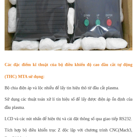
Các đặc điểm kĩ thuật của bộ điều khiển độ cao đầu cắt tự động
(THC) MTA sử dụng:
Bộ chia điện áp và lộc nhiễu để lấy tin hiệu thô từ đầu cắt plasma.
Sử dụng các thuật toán xử lí tín hiệu số để lấy được điện áp ổn định của
đầu plasma.
LCD và các nút nhấn để hiện thị và cài đặt thông số qua giao tiếp RS232.
Tích hợp bộ điều khiển trục Z độc lập với chương trình CNC(Mach3,