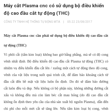
Máy cắt Plasma cnc có sử dụng bộ điều khiển
độ cao đầu cắt tự động (THC)
CÔNG TY TNHH HỆ THỐNG TỰ ĐỘNG MTA
|
05:22 23/08/2017
Máy cắt Plasma cnc cần phải sử dụng bộ điều khiển độ cao đầu cắt
tự động (THC)
Vì phôi cắt (tấm kim loại) không bao giờ bằng phẳng, mà sẽ có độ cong
vênh nhất định. Bộ điều khiển độ cao đầu cắt Plasma tự động (THC) có
nhiệm vụ điều khiển đầu cắt lên / xuống một cách tự động theo độ cong,
vênh của vật liệu trong suốt quá trình cắt, để đảm bảo khoảng cách từ
đầu cắt đến bề mặt vật liệu luôn ổn định. Do đó sẽ đảm bảo đường
cắt luôn đều và đẹp. Nếu không có bộ phận này, không những đường cắt
xấu và không đều mà còn làm béc cắt mau hỏng (do độ cao đầu cắt
không ổn định theo yêu cầu của nhà sản xuất bộ nguồn Plasma), dẫn đến
chi phí cho mỗi mét cắt sẽ tăng lên. Nếu tấm kim loại bị cong, vênh