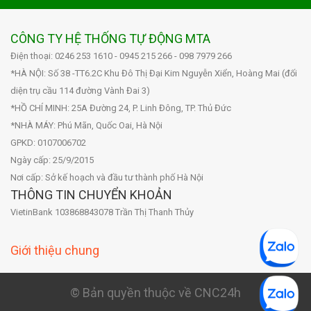
CÔNG TY HỆ THỐNG TỰ ĐỘNG MTA
Điện thoại: 0246 253 1610 - 0945 215 266 - 098 7979 266
*HÀ NỘI: Số 38 -TT6.2C Khu Đô Thị Đại Kim Nguyễn Xiển, Hoàng Mai (đối
diện trụ cầu 114 đường Vành Đai 3)
*HỒ CHÍ MINH: 25A Đường 24, P. Linh Đông, TP. Thủ Đức
*NHÀ MÁY: Phú Mãn, Quốc Oai, Hà Nội
GPKD: 0107006702
Ngày cấp: 25/9/2015
Nơi cấp: Sở kế hoạch và đầu tư thành phố Hà Nội
THÔNG TIN CHUYỂN KHOẢN
VietinBank 103868843078 Trần Thị Thanh Thủy
Giới thiệu chung
© Bản quyền thuộc về CNC24h