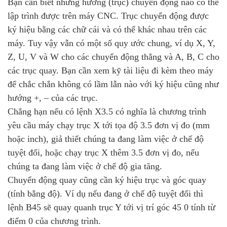
Bạn cần biết những hướng (trục) chuyển động nào có thể
lập trình được trên máy CNC. Trục chuyển động được
ký hiệu bằng các chữ cái và có thể khác nhau trên các
máy. Tuy vậy vẫn có một số quy ước chung, ví dụ X, Y,
Z, U, V và W cho các chuyển động thẳng và A, B, C cho
các trục quay. Bạn cần xem kỹ tài liệu đi kèm theo máy
để chắc chắn không có lầm lẫn nào với ký hiệu cũng như
hướng +, – của các trục.
Chẳng hạn nếu có lệnh X3.5 có nghĩa là chương trình
yêu cầu máy chạy trục X tới tọa độ 3.5 đơn vị đo (mm
hoặc inch), giả thiết chúng ta đang làm việc ở chế độ
tuyệt đối, hoặc chạy trục X thêm 3.5 đơn vị đo, nếu
chúng ta đang làm việc ở chế độ gia tăng.
Chuyển động quay cũng cần ký hiệu trục và góc quay
(tính bằng độ). Ví dụ nếu đang ở chế độ tuyệt đối thì
lệnh B45 sẽ quay quanh trục Y tới vị trí góc 45 0 tính từ
điểm 0 của chương trình.