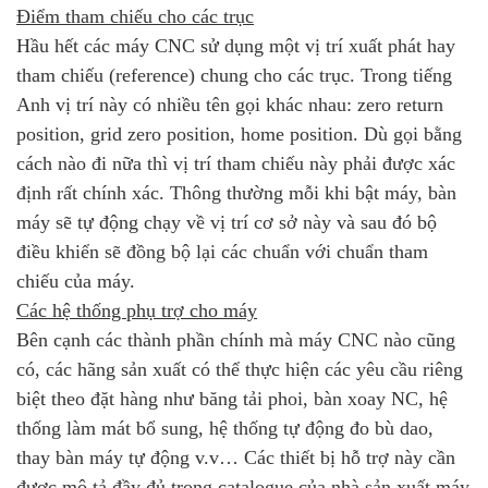
Điểm tham chiếu cho các trục
Hầu hết các máy CNC sử dụng một vị trí xuất phát hay
tham chiếu (reference) chung cho các trục. Trong tiếng
Anh vị trí này có nhiều tên gọi khác nhau: zero return
position, grid zero position, home position. Dù gọi bằng
cách nào đi nữa thì vị trí tham chiếu này phải được xác
định rất chính xác. Thông thường mỗi khi bật máy, bàn
máy sẽ tự động chạy về vị trí cơ sở này và sau đó bộ
điều khiển sẽ đồng bộ lại các chuẩn với chuẩn tham
chiếu của máy.
Các hệ thống phụ trợ cho máy
Bên cạnh các thành phần chính mà máy CNC nào cũng
có, các hãng sản xuất có thể thực hiện các yêu cầu riêng
biệt theo đặt hàng như băng tải phoi, bàn xoay NC, hệ
thống làm mát bổ sung, hệ thống tự động đo bù dao,
thay bàn máy tự động v.v… Các thiết bị hỗ trợ này cần
được mô tả đầy đủ trong catalogue của nhà sản xuất máy