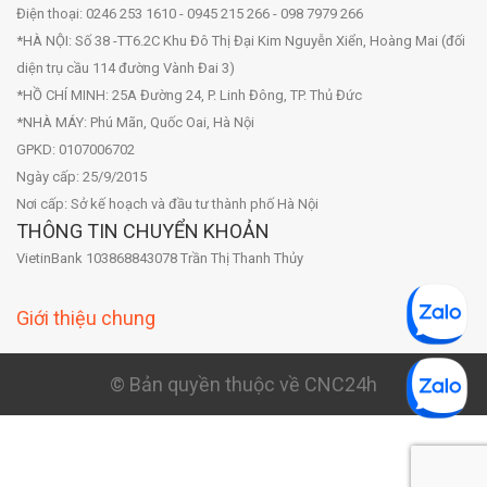
Điện thoại: 0246 253 1610 - 0945 215 266 - 098 7979 266
*HÀ NỘI: Số 38 -TT6.2C Khu Đô Thị Đại Kim Nguyễn Xiển, Hoàng Mai (đối
diện trụ cầu 114 đường Vành Đai 3)
*HỒ CHÍ MINH: 25A Đường 24, P. Linh Đông, TP. Thủ Đức
*NHÀ MÁY: Phú Mãn, Quốc Oai, Hà Nội
GPKD: 0107006702
Ngày cấp: 25/9/2015
Nơi cấp: Sở kế hoạch và đầu tư thành phố Hà Nội
THÔNG TIN CHUYỂN KHOẢN
VietinBank 103868843078 Trần Thị Thanh Thủy
Giới thiệu chung
© Bản quyền thuộc về CNC24h