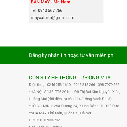
BÁN MÁY - Mr. Nam
Tel: 0943 567 266
maycatmta@gmail.com
Đăng ký nhận tin hoặc tư vấn miễn phí
CÔNG TY HỆ THỐNG TỰ ĐỘNG MTA
Điện thoại: 0246 253 1610 - 0945 215 266 - 098 7979 266
*HÀ NỘI: Số 38 -TT6.2C Khu Đô Thị Đại Kim Nguyễn Xiển,
Hoàng Mai (đối diện trụ cầu 114 đường Vành Đai 3)
*HỒ CHÍ MINH: 25A Đường 24, P. Linh Đông, TP. Thủ Đức
*NHÀ MÁY: Phú Mãn, Quốc Oai, Hà Nội
GPKD: 0107006702