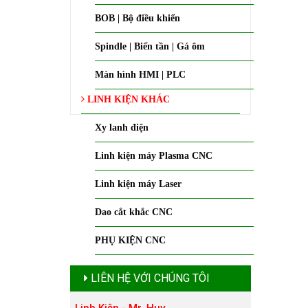
BOB | Bộ điều khiển
Spindle | Biến tần | Gá ôm
Màn hình HMI | PLC
LINH KIỆN KHÁC
Xy lanh điện
Linh kiện máy Plasma CNC
Linh kiện máy Laser
Dao cắt khắc CNC
PHỤ KIỆN CNC
LIÊN HỆ VỚI CHÚNG TÔI
Linh Kiện - Mr. Huy