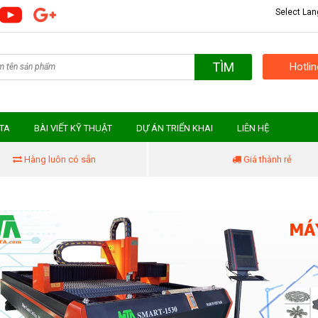
Select La
TÌM
Hotli
MTA
BÀI VIẾT KỸ THUẬT
DỰ ÁN TRIỂN KHAI
LIÊN HỆ
Hàng luôn có sẵn
Giá thành rẻ