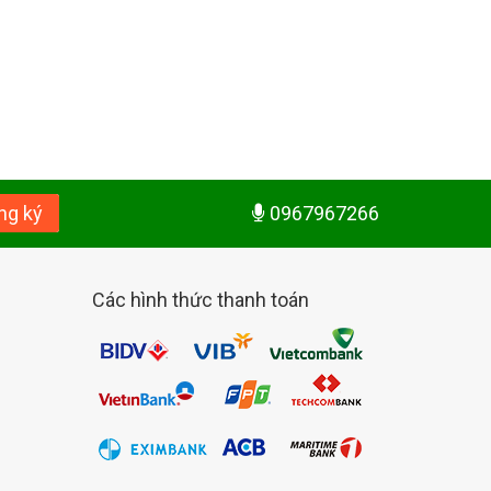
ng ký
0967967266
Các hình thức thanh toán