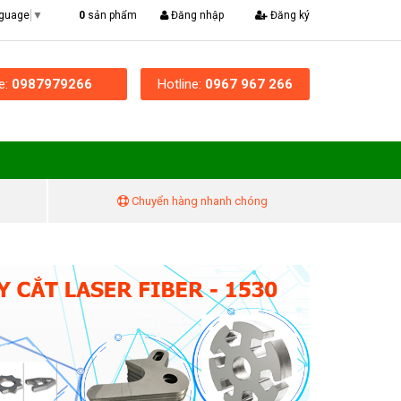
|
0
sản phẩm
Đăng nhập
Đăng ký
nguage
▼
ne:
0987979266
Hotline:
0967 967 266
Chuyển hàng nhanh chóng