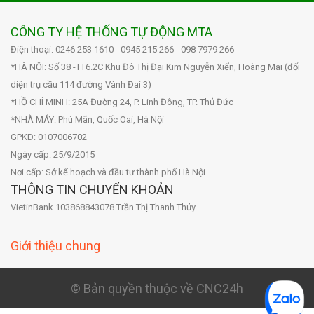
CÔNG TY HỆ THỐNG TỰ ĐỘNG MTA
Điện thoại: 0246 253 1610 - 0945 215 266 - 098 7979 266
*HÀ NỘI: Số 38 -TT6.2C Khu Đô Thị Đại Kim Nguyễn Xiển, Hoàng Mai (đối
diện trụ cầu 114 đường Vành Đai 3)
*HỒ CHÍ MINH: 25A Đường 24, P. Linh Đông, TP. Thủ Đức
*NHÀ MÁY: Phú Mãn, Quốc Oai, Hà Nội
GPKD: 0107006702
Ngày cấp: 25/9/2015
Nơi cấp: Sở kế hoạch và đầu tư thành phố Hà Nội
THÔNG TIN CHUYỂN KHOẢN
VietinBank 103868843078 Trần Thị Thanh Thủy
Giới thiệu chung
© Bản quyền thuộc về CNC24h