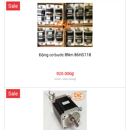
Sale
Động cơ bước 8Nm 86HS118
920.000₫
GNY: 950.000₫
Sale