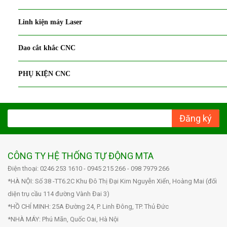
Linh kiện máy Laser
Dao cắt khắc CNC
PHỤ KIỆN CNC
Đăng ký
CÔNG TY HỆ THỐNG TỰ ĐỘNG MTA
Điện thoại: 0246 253 1610 - 0945 215 266 - 098 7979 266
*HÀ NỘI: Số 38 -TT6.2C Khu Đô Thị Đại Kim Nguyễn Xiển, Hoàng Mai (đối
diện trụ cầu 114 đường Vành Đai 3)
*HỒ CHÍ MINH: 25A Đường 24, P. Linh Đông, TP. Thủ Đức
*NHÀ MÁY: Phú Mãn, Quốc Oai, Hà Nội