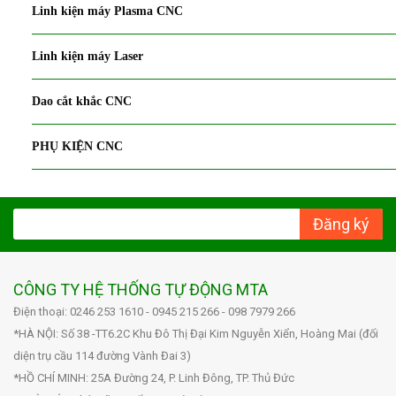
Linh kiện máy Plasma CNC
Linh kiện máy Laser
Dao cắt khắc CNC
PHỤ KIỆN CNC
Đăng ký
CÔNG TY HỆ THỐNG TỰ ĐỘNG MTA
Điện thoại: 0246 253 1610 - 0945 215 266 - 098 7979 266
*HÀ NỘI: Số 38 -TT6.2C Khu Đô Thị Đại Kim Nguyễn Xiển, Hoàng Mai (đối
diện trụ cầu 114 đường Vành Đai 3)
*HỒ CHÍ MINH: 25A Đường 24, P. Linh Đông, TP. Thủ Đức