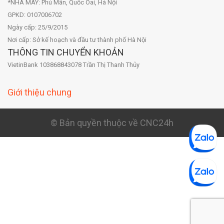
*NHÀ MÁY: Phú Mãn, Quốc Oai, Hà Nội
GPKD: 0107006702
Ngày cấp: 25/9/2015
Nơi cấp: Sở kế hoạch và đầu tư thành phố Hà Nội
THÔNG TIN CHUYỂN KHOẢN
VietinBank 103868843078 Trần Thị Thanh Thủy
Giới thiệu chung
© Bản quyền thuộc về CNC24h