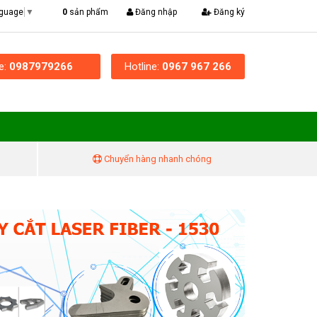
|
0
sản phẩm
Đăng nhập
Đăng ký
nguage
▼
ne:
0987979266
Hotline:
0967 967 266
Chuyển hàng nhanh chóng