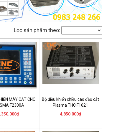
Lọc sản phẩm theo:
KHIỂN MÁY CẮT CNC
Bộ điều khiển chiều cao đầu cắt
SMA F2300A
Plasma THC F1621
.350.000₫
4.850.000₫