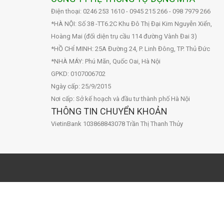
Điện thoại: 0246 253 1610 - 0945 215 266 - 098 7979 266
*HÀ NỘI: Số 38 -TT6.2C Khu Đô Thị Đại Kim Nguyễn Xiển,
Hoàng Mai (đối diện trụ cầu 114 đường Vành Đai 3)
*HỒ CHÍ MINH: 25A Đường 24, P. Linh Đông, TP. Thủ Đức
*NHÀ MÁY: Phú Mãn, Quốc Oai, Hà Nội
GPKD: 0107006702
Ngày cấp: 25/9/2015
Nơi cấp: Sở kế hoạch và đầu tư thành phố Hà Nội
THÔNG TIN CHUYỂN KHOẢN
VietinBank 103868843078 Trần Thị Thanh Thủy