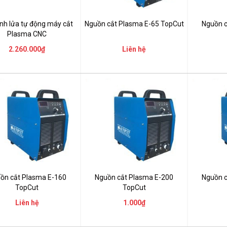
nh lửa tự động máy cắt
Nguồn cắt Plasma E-65 TopCut
Nguồn c
Plasma CNC
2.260.000₫
Liên hệ
ồn cắt Plasma E-160
Nguồn cắt Plasma E-200
Nguồn c
TopCut
TopCut
Liên hệ
1.000₫