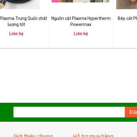
 Plasma Trung Quốc chất
Nguồn cắt Plasma Hypertherm
Bép cắt 
lượng tốt
Powermax
Liên hệ
Liên hệ
Đă
Giới thiệu chung
Hỗ trợ mua hàng