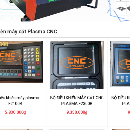
kiện máy cắt Plasma CNC
iều khiển máy plasma
BỘ ĐIỀU KHIỂN MÁY CẮT CNC
BỘ ĐIỀU 
F2100B
PLASMA F2300B
PLA
5.830.000₫
9.350.000₫
9