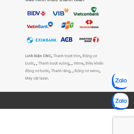
,
,
Linh kiện CNC
Thanh trượt tròn
Động cơ
,
,
,
,
,
bước
Thanh trượt vuông
Vitme
Điều khiển
,
,
,
,
động cơ bước
Thanh răng
Động cơ servo
.
Máy cắt laser