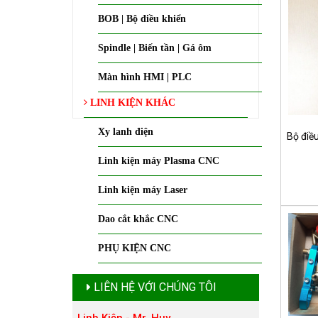
BOB | Bộ điều khiển
Spindle | Biến tần | Gá ôm
Màn hình HMI | PLC
LINH KIỆN KHÁC
Xy lanh điện
Bộ điều
Linh kiện máy Plasma CNC
Linh kiện máy Laser
Dao cắt khắc CNC
PHỤ KIỆN CNC
LIÊN HỆ VỚI CHÚNG TÔI
Linh Kiện - Mr. Huy