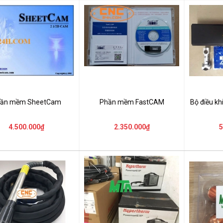
ần mềm SheetCam
Phần mềm FastCAM
Bộ điều k
4.500.000₫
2.350.000₫
5