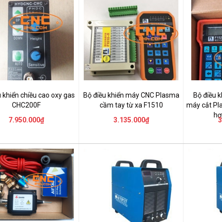
 khiển chiều cao oxy gas
Bộ điều khiển máy CNC Plasma
Bộ điều k
CHC200F
cầm tay từ xa F1510
máy cắt Pl
hợ
7.950.000₫
3.135.000₫
3