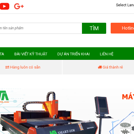
Select La
TÌM
Hotli
MTA
BÀI VIẾT KỸ THUẬT
DỰ ÁN TRIỂN KHAI
LIÊN HỆ
Hàng luôn có sẵn
Giá thành rẻ