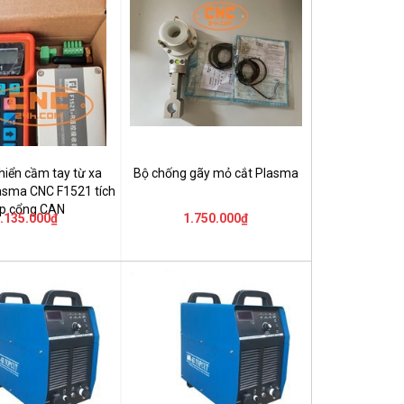
hiển cầm tay từ xa
Bộ chống gãy mỏ cắt Plasma
asma CNC F1521 tích
p cổng CAN
.135.000₫
1.750.000₫