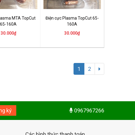
Plasma MTA TopCut
Điện cực Plasma TopCut 65-
65-160A
160A
30.000₫
30.000₫
1
2
ng ký
0967967266
Các hình thức thanh toán