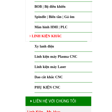
BOB | Bộ điều khiển
Spindle | Biến tần | Gá ôm
Màn hình HMI | PLC
LINH KIỆN KHÁC
Xy lanh điện
Linh kiện máy Plasma CNC
Linh kiện máy Laser
Dao cắt khắc CNC
PHỤ KIỆN CNC
LIÊN HỆ VỚI CHÚNG TÔI
Linh Kiện - Mr. Huy