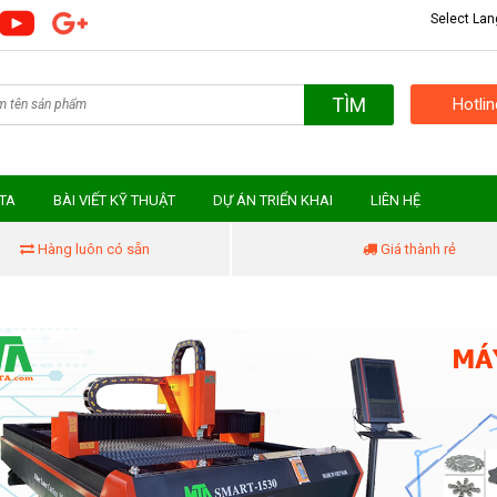
Select La
TÌM
Hotli
MTA
BÀI VIẾT KỸ THUẬT
DỰ ÁN TRIỂN KHAI
LIÊN HỆ
Hàng luôn có sẵn
Giá thành rẻ