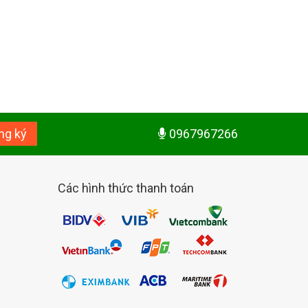
ng ký
0967967266
Các hình thức thanh toán