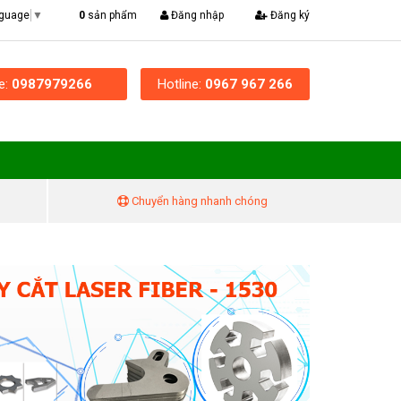
|
0
sản phẩm
Đăng nhập
Đăng ký
nguage
▼
ne:
0987979266
Hotline:
0967 967 266
Chuyển hàng nhanh chóng