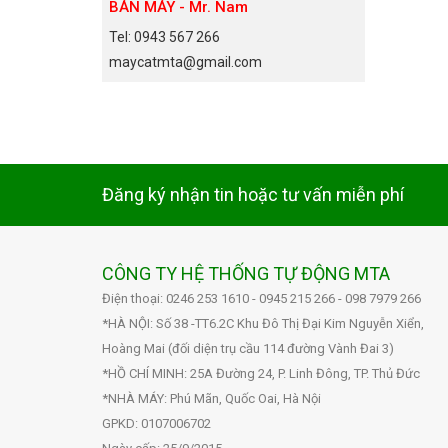
BÁN MÁY - Mr. Nam
Tel: 0943 567 266
maycatmta@gmail.com
Đăng ký nhận tin hoặc tư vấn miễn phí
CÔNG TY HỆ THỐNG TỰ ĐỘNG MTA
Điện thoại: 0246 253 1610 - 0945 215 266 - 098 7979 266
*HÀ NỘI: Số 38 -TT6.2C Khu Đô Thị Đại Kim Nguyễn Xiển,
Hoàng Mai (đối diện trụ cầu 114 đường Vành Đai 3)
*HỒ CHÍ MINH: 25A Đường 24, P. Linh Đông, TP. Thủ Đức
*NHÀ MÁY: Phú Mãn, Quốc Oai, Hà Nội
GPKD: 0107006702