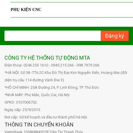
PHỤ KIỆN CNC
Đăng ký
CÔNG TY HỆ THỐNG TỰ ĐỘNG MTA
Điện thoại: 0246 253 1610 - 0945 215 266 - 098 7979 266
*HÀ NỘI: Số 38 -TT6.2C Khu Đô Thị Đại Kim Nguyễn Xiển, Hoàng Mai (đối
diện trụ cầu 114 đường Vành Đai 3)
*HỒ CHÍ MINH: 25A Đường 24, P. Linh Đông, TP. Thủ Đức
*NHÀ MÁY: Phú Mãn, Quốc Oai, Hà Nội
GPKD: 0107006702
Ngày cấp: 25/9/2015
Nơi cấp: Sở kế hoạch và đầu tư thành phố Hà Nội
THÔNG TIN CHUYỂN KHOẢN
VietinBank 103868843078 Trần Thị Thanh Thủy