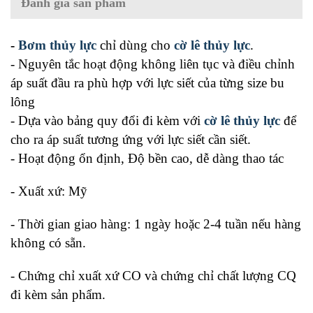
Đánh giá sản phẩm
-
Bơm
th
ủ
y l
ực
chỉ dùng cho
cờ
lê th
ủ
y l
ực
.
- Nguyên tắc hoạt động không liên tục và điều chỉnh
áp suất đầu ra phù hợp với lực siết của từng size bu
lông
- Dựa vào bảng quy đổi đi kèm với
cờ
lê th
ủ
y l
ực
để
cho ra áp suất tương ứng với lực siết cần siết.
- Hoạt động ổn định, Độ bền cao, dễ dàng thao tác
- Xuất xứ: Mỹ
- Thời gian giao hàng: 1 ngày hoặc 2-4 tuần nếu hàng
không có sẵn.
- Chứng chỉ xuất xứ CO và chứng chỉ chất lượng CQ
đi kèm sản phẩm.