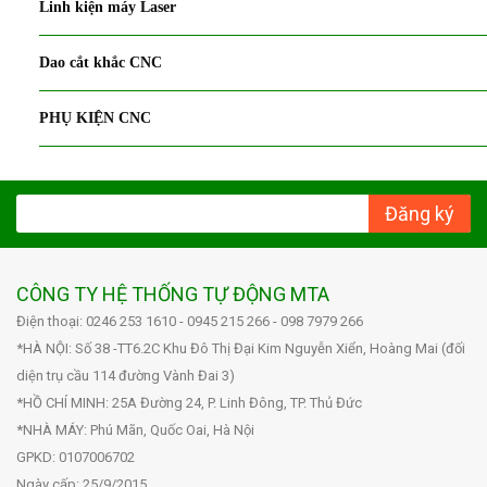
Linh kiện máy Laser
Dao cắt khắc CNC
PHỤ KIỆN CNC
Đăng ký
CÔNG TY HỆ THỐNG TỰ ĐỘNG MTA
Điện thoại: 0246 253 1610 - 0945 215 266 - 098 7979 266
*HÀ NỘI: Số 38 -TT6.2C Khu Đô Thị Đại Kim Nguyễn Xiển, Hoàng Mai (đối
diện trụ cầu 114 đường Vành Đai 3)
*HỒ CHÍ MINH: 25A Đường 24, P. Linh Đông, TP. Thủ Đức
*NHÀ MÁY: Phú Mãn, Quốc Oai, Hà Nội
GPKD: 0107006702
Ngày cấp: 25/9/2015