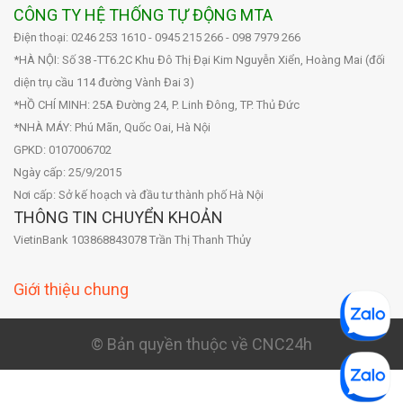
CÔNG TY HỆ THỐNG TỰ ĐỘNG MTA
Điện thoại: 0246 253 1610 - 0945 215 266 - 098 7979 266
*HÀ NỘI: Số 38 -TT6.2C Khu Đô Thị Đại Kim Nguyễn Xiển, Hoàng Mai (đối
diện trụ cầu 114 đường Vành Đai 3)
*HỒ CHÍ MINH: 25A Đường 24, P. Linh Đông, TP. Thủ Đức
*NHÀ MÁY: Phú Mãn, Quốc Oai, Hà Nội
GPKD: 0107006702
Ngày cấp: 25/9/2015
Nơi cấp: Sở kế hoạch và đầu tư thành phố Hà Nội
THÔNG TIN CHUYỂN KHOẢN
VietinBank 103868843078 Trần Thị Thanh Thủy
Giới thiệu chung
© Bản quyền thuộc về CNC24h