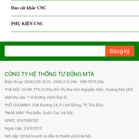
Dao cắt khắc CNC
PHỤ KIỆN CNC
Đăng ký
CÔNG TY HỆ THỐNG TỰ ĐỘNG MTA
Điện thoại: 0246 253 1610 - 0945 215 266 - 098 7979 266
*HÀ NỘI: Số 38 -TT6.2C Khu Đô Thị Đại Kim Nguyễn Xiển, Hoàng Mai (đối
diện trụ cầu 114 đường Vành Đai 3)
*HỒ CHÍ MINH: 25A Đường 24, P. Linh Đông, TP. Thủ Đức
*NHÀ MÁY: Phú Mãn, Quốc Oai, Hà Nội
GPKD: 0107006702
Ngày cấp: 25/9/2015
Nơi cấp: Sở kế hoạch và đầu tư thành phố Hà Nội